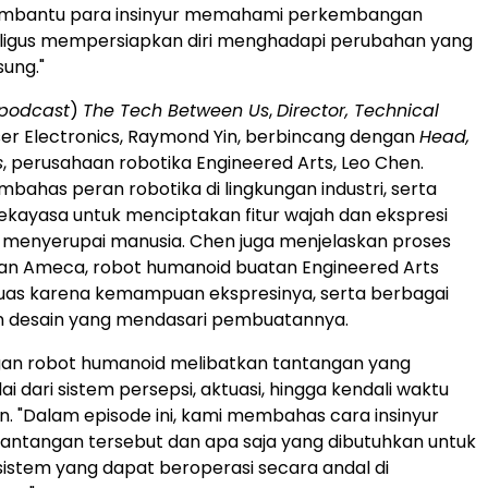
embantu para insinyur memahami perkembangan
aligus mempersiapkan diri menghadapi perubahan yang
sung."
podcast
)
The Tech Between Us
,
Director, Technical
r Electronics, Raymond Yin, berbincang dengan
Head,
s
, perusahaan robotika Engineered Arts, Leo Chen.
ahas peran robotika di lingkungan industri, serta
kayasa untuk menciptakan fitur wajah dan ekspresi
 menyerupai manusia. Chen juga menjelaskan proses
 Ameca, robot humanoid buatan Engineered Arts
luas karena kemampuan ekspresinya, serta berbagai
 desain yang mendasari pembuatannya.
n robot humanoid melibatkan tantangan yang
i dari sistem persepsi, aktuasi, hingga kendali waktu
in. "Dalam episode ini, kami membahas cara insinyur
antangan tersebut dan apa saja yang dibutuhkan untuk
stem yang dapat beroperasi secara andal di