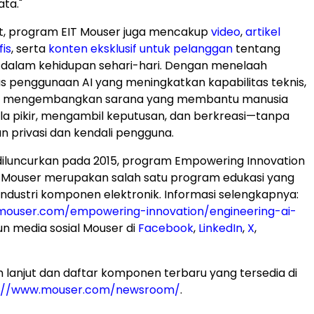
ata."
st, program EIT Mouser juga mencakup
video
,
artikel
fis
, serta
konten eksklusif untuk pelanggan
tentang
 dalam kehidupan sehari-hari. Dengan menelaah
s penggunaan AI yang meningkatkan kapabilitas teknis,
at mengembangkan sarana yang membantu manusia
a pikir, mengambil keputusan, dan berkreasi—tanpa
 privasi dan kendali pengguna.
diluncurkan pada 2015, program Empowering Innovation
i Mouser merupakan salah satu program edukasi yang
industri komponen elektronik. Informasi selengkapnya:
mouser.com/empowering-innovation/engineering-ai-
akun media sosial Mouser di
Facebook
,
LinkedIn
,
X
,
ih lanjut dan daftar komponen terbaru yang tersedia di
s://www.mouser.com/newsroom/
.