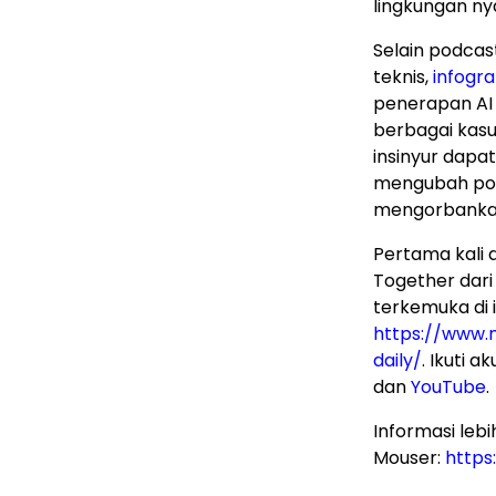
lingkungan ny
Selain podca
teknis,
infogra
penerapan AI
berbagai kasu
insinyur dap
mengubah pol
mengorbankan
Pertama kali 
Together dar
terkemuka di 
https://www.
daily/
. Ikuti 
dan
YouTube
.
Informasi leb
Mouser:
http