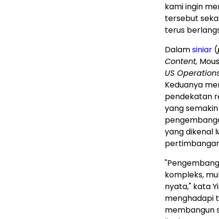
kami ingin m
tersebut sek
terus berlang
Dalam
siniar
(
Content,
Mouse
US Operation
Keduanya memb
pendekatan re
yang semakin
pengembangan
yang dikenal 
pertimbangan
"Pengembanga
kompleks, mula
nyata," kata Y
menghadapi t
membangun si