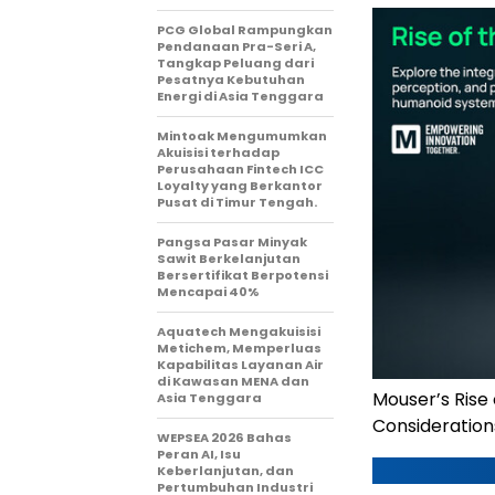
PCG Global Rampungkan
Pendanaan Pra-Seri A,
Tangkap Peluang dari
Pesatnya Kebutuhan
Energi di Asia Tenggara
Mintoak Mengumumkan
Akuisisi terhadap
Perusahaan Fintech ICC
Loyalty yang Berkantor
Pusat di Timur Tengah.
Pangsa Pasar Minyak
Sawit Berkelanjutan
Bersertifikat Berpotensi
Mencapai 40%
Aquatech Mengakuisisi
Metichem, Memperluas
Kapabilitas Layanan Air
di Kawasan MENA dan
Mouser’s Rise
Asia Tenggara
Consideration
WEPSEA 2026 Bahas
Peran AI, Isu
Keberlanjutan, dan
Pertumbuhan Industri