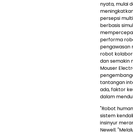
nyata, mulai d
meningkatkan
persepsi mult
berbasis simul
mempercepat
performa rob
pengawasan ma
robot kolabor
dan semakin m
Mouser Electr
pengembangan
tantangan inte
ada, faktor k
dalam menduk
"Robot human
sistem kenda
insinyur mera
Newell. "Melal