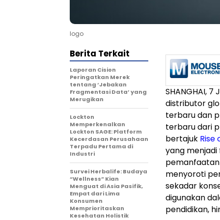
logo
Berita Terkait
Laporan Cision
Peringatkan Merek
tentang ‘Jebakan
SHANGHAI, 7 J
Fragmentasi Data’ yang
Merugikan
distributor g
terbaru dan p
Lockton
Memperkenalkan
terbaru dari
Lockton SAGE: Platform
bertajuk
Rise 
Kecerdasan Perusahaan
Terpadu Pertama di
yang menjadi
Industri
pemanfaatanny
Survei Herbalife: Budaya
menyoroti per
“Wellness” Kian
sekadar kons
Menguat di Asia Pasifik,
Empat dari Lima
digunakan dal
Konsumen
pendidikan, hi
Memprioritaskan
Kesehatan Holistik