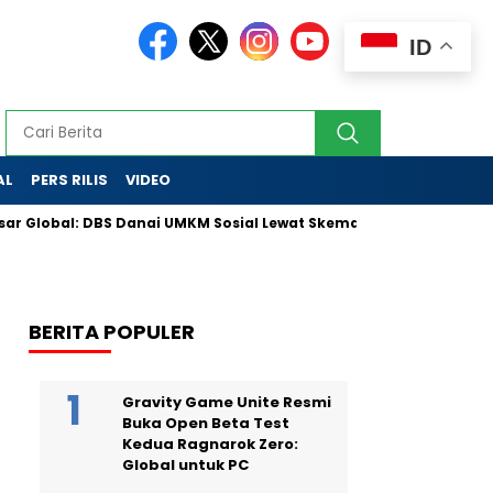
ID
AL
PERS RILIS
VIDEO
obal: DBS Danai UMKM Sosial Lewat Skema Inovatif
Partai Go
BERITA POPULER
Gravity Game Unite Resmi
Buka Open Beta Test
Kedua Ragnarok Zero:
Global untuk PC