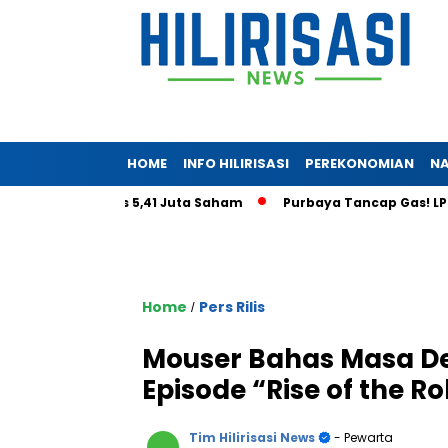
HOME
INFO HILIRISASI
PEREKONOMIAN
NA
toga Tembus 5,41 Juta Saham
Purbaya Tancap Gas! LPS Janji
Home
Pers Rilis
/
Mouser Bahas Masa D
Episode “Rise of the R
Tim Hilirisasi News
- Pewarta