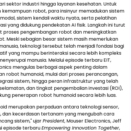
ari sektor industri hingga layanan kesehatan. Untuk
 kemampuan robot, para insinyur memadukan sistem
imodal, sistem kendali waktu nyata, serta pelatihan
asi yang didukung pendekatan AI fisik. Langkah ini turut
 proses pengembangan robot dan meningkatkan
ot. Meski sebagian besar sistem masih memerlukan
nusia, teknologi tersebut telah menjadi fondasi bagi
atif yang mampu berinteraksi secara lebih kompleks
enyerupai manusia. Melalui episode terbaru EIT,
onics mengulas berbagai aspek penting dalam
 robot humanoid, mulai dari proses perancangan,
grasi sistem, hingga peran infrastruktur yang telah
eselamatan, dan tingkat pengembalian investasi (ROI),
ung penerapan robot humanoid secara lebih luas.
oid merupakan perpaduan antara teknologi sensor,
li, dan kecerdasan tertanam yang mengubah cara
ncang sistem," ujar
President
, Mouser Electronics, Jeff
ui episode terbaru
Empowering Innovation Together
,