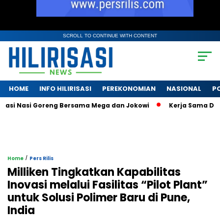
SCROLL TO CONTINUE WITH CONTENT
HOME
INFO HILIRISASI
PEREKONOMIAN
NASIONAL
PO
si Nasi Goreng Bersama Mega dan Jokowi
Kerja Sama Dananta
/
Home
Pers Rilis
Milliken Tingkatkan Kapabilitas
Inovasi melalui Fasilitas “Pilot Plant”
untuk Solusi Polimer Baru di Pune,
India