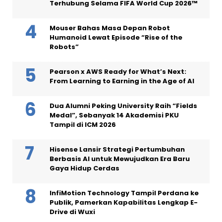
Terhubung Selama FIFA World Cup 2026™
Mouser Bahas Masa Depan Robot
Humanoid Lewat Episode “Rise of the
Robots”
Pearson x AWS Ready for What’s Next:
From Learning to Earning in the Age of AI
Dua Alumni Peking University Raih “Fields
Medal”, Sebanyak 14 Akademisi PKU
Tampil di ICM 2026
Hisense Lansir Strategi Pertumbuhan
Berbasis AI untuk Mewujudkan Era Baru
Gaya Hidup Cerdas
InfiMotion Technology Tampil Perdana ke
Publik, Pamerkan Kapabilitas Lengkap E-
Drive di Wuxi