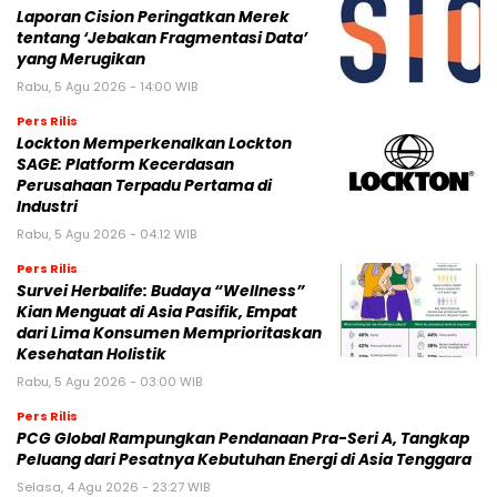
Laporan Cision Peringatkan Merek
tentang ‘Jebakan Fragmentasi Data’
yang Merugikan
Rabu, 5 Agu 2026 - 14:00 WIB
Pers Rilis
Lockton Memperkenalkan Lockton
SAGE: Platform Kecerdasan
Perusahaan Terpadu Pertama di
Industri
Rabu, 5 Agu 2026 - 04:12 WIB
Pers Rilis
Survei Herbalife: Budaya “Wellness”
Kian Menguat di Asia Pasifik, Empat
dari Lima Konsumen Memprioritaskan
Kesehatan Holistik
Rabu, 5 Agu 2026 - 03:00 WIB
Pers Rilis
PCG Global Rampungkan Pendanaan Pra-Seri A, Tangkap
Peluang dari Pesatnya Kebutuhan Energi di Asia Tenggara
Selasa, 4 Agu 2026 - 23:27 WIB