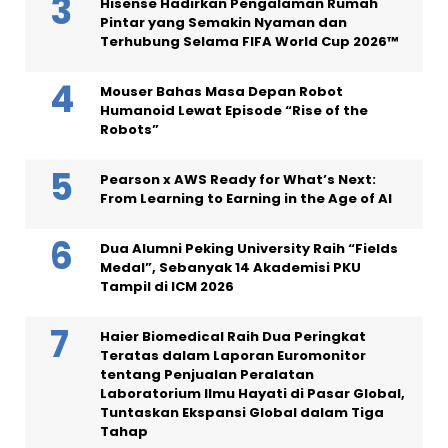
Hisense Hadirkan Pengalaman Rumah
Pintar yang Semakin Nyaman dan
Terhubung Selama FIFA World Cup 2026™
Mouser Bahas Masa Depan Robot
Humanoid Lewat Episode “Rise of the
Robots”
Pearson x AWS Ready for What’s Next:
From Learning to Earning in the Age of AI
Dua Alumni Peking University Raih “Fields
Medal”, Sebanyak 14 Akademisi PKU
Tampil di ICM 2026
Haier Biomedical Raih Dua Peringkat
Teratas dalam Laporan Euromonitor
tentang Penjualan Peralatan
Laboratorium Ilmu Hayati di Pasar Global,
Tuntaskan Ekspansi Global dalam Tiga
Tahap