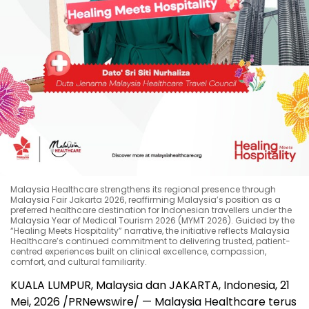
Malaysia Healthcare strengthens its regional presence through
Malaysia Fair Jakarta 2026, reaffirming Malaysia’s position as a
preferred healthcare destination for Indonesian travellers under the
Malaysia Year of Medical Tourism 2026 (MYMT 2026). Guided by the
“Healing Meets Hospitality” narrative, the initiative reflects Malaysia
Healthcare’s continued commitment to delivering trusted, patient-
centred experiences built on clinical excellence, compassion,
comfort, and cultural familiarity.
KUALA LUMPUR, Malaysia dan JAKARTA, Indonesia
,
21
Mei, 2026
/PRNewswire/ — Malaysia Healthcare terus