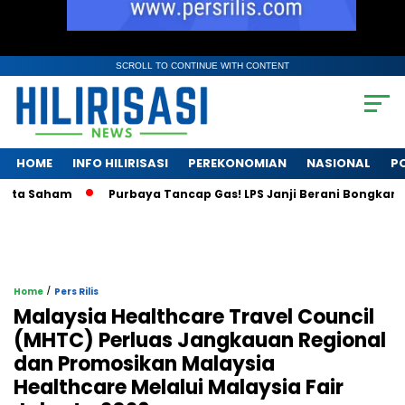
SCROLL TO CONTINUE WITH CONTENT
HOME
INFO HILIRISASI
PEREKONOMIAN
NASIONAL
PO
 Saham
Purbaya Tancap Gas! LPS Janji Berani Bongkar Krisis 
/
Home
Pers Rilis
Malaysia Healthcare Travel Council
(MHTC) Perluas Jangkauan Regional
dan Promosikan Malaysia
Healthcare Melalui Malaysia Fair