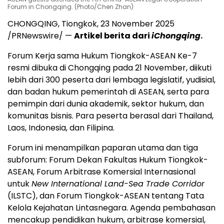
Forum in Chongqing. (Photo/Chen Zhan)
CHONGQING
, Tiongkok,
23 November 2025
/PRNewswire/ —
Artikel berita dari
iChongqing
.
Forum Kerja sama Hukum Tiongkok-ASEAN Ke-7
resmi dibuka di
Chongqing
pada 21 November, diikuti
lebih dari 300 peserta dari lembaga legislatif, yudisial,
dan badan hukum pemerintah di ASEAN, serta para
pemimpin dari dunia akademik, sektor hukum, dan
komunitas bisnis. Para peserta berasal dari
Thailand
,
Laos
,
Indonesia
, dan Filipina.
Forum ini menampilkan paparan utama dan tiga
subforum: Forum Dekan Fakultas Hukum Tiongkok-
ASEAN, Forum Arbitrase Komersial Internasional
untuk
New International Land-Sea Trade Corridor
(ILSTC), dan Forum Tiongkok-ASEAN tentang Tata
Kelola Kejahatan Lintasnegara. Agenda pembahasan
mencakup pendidikan hukum, arbitrase komersial,