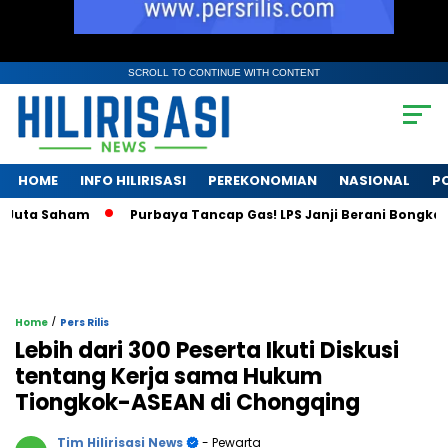
SCROLL TO CONTINUE WITH CONTENT
HOME
INFO HILIRISASI
PEREKONOMIAN
NASIONAL
PO
ta Saham
Purbaya Tancap Gas! LPS Janji Berani Bongkar Krisi
/
Home
Pers Rilis
Lebih dari 300 Peserta Ikuti Diskusi
tentang Kerja sama Hukum
Tiongkok-ASEAN di Chongqing
Tim Hilirisasi News
- Pewarta