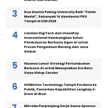
Dua Alumni Peking University Raih “Fields
Medal”, Sebanyak 14 Akademisi PKU
Tampil di ICM 2026
Lianlian DigiTech dan UnionPay
International Kembangkan Solusi
Pembayaran Berbasis Agen AI untuk
Proses Pengadaan Barang dan Jasa
Global
Hisense Lansir Strategi Pertumbuhan
Berbasis AI untuk Mewujudkan Era Baru
Gaya Hidup Cerdas
InfiMotion Technology Tampil Perdana ke
Publik, Pamerkan Kapabilitas Lengkap E-
Drive di Wuxi
Mitrade Perpanjang Kerja Sama Sponsor