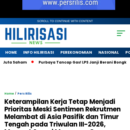
SCROLL TO CONTINUE WITH CONTENT
HOME
INFO HILIRISASI
PEREKONOMIAN
NASIONAL
PO
uta Saham
Purbaya Tancap Gas! LPS Janji Berani Bongkar Kris
/
Home
Pers Rilis
Keterampilan Kerja Tetap Menjadi
Prioritas Meski Sentimen Rekrutmen
Melambat di Asia Pasifik dan Timur
Tengah pada Triwulan III-2026,