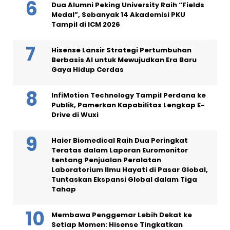
Dua Alumni Peking University Raih “Fields
Medal”, Sebanyak 14 Akademisi PKU
Tampil di ICM 2026
Hisense Lansir Strategi Pertumbuhan
Berbasis AI untuk Mewujudkan Era Baru
Gaya Hidup Cerdas
InfiMotion Technology Tampil Perdana ke
Publik, Pamerkan Kapabilitas Lengkap E-
Drive di Wuxi
Haier Biomedical Raih Dua Peringkat
Teratas dalam Laporan Euromonitor
tentang Penjualan Peralatan
Laboratorium Ilmu Hayati di Pasar Global,
Tuntaskan Ekspansi Global dalam Tiga
Tahap
Membawa Penggemar Lebih Dekat ke
Setiap Momen: Hisense Tingkatkan