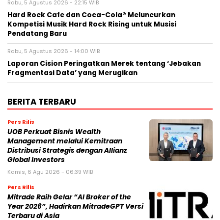
Rabu, 5 Agustus 2026 - 22:15 WIB
Hard Rock Cafe dan Coca-Cola® Meluncurkan
Kompetisi Musik Hard Rock Rising untuk Musisi
Pendatang Baru
Rabu, 5 Agustus 2026 - 14:00 WIB
Laporan Cision Peringatkan Merek tentang ‘Jebakan
Fragmentasi Data’ yang Merugikan
BERITA TERBARU
Pers Rilis
UOB Perkuat Bisnis Wealth
Management melalui Kemitraan
Distribusi Strategis dengan Allianz
Global Investors
Kamis, 6 Agu 2026 - 06:39 WIB
Pers Rilis
Mitrade Raih Gelar “AI Broker of the
Year 2026”, Hadirkan MitradeGPT Versi
Terbaru di Asia