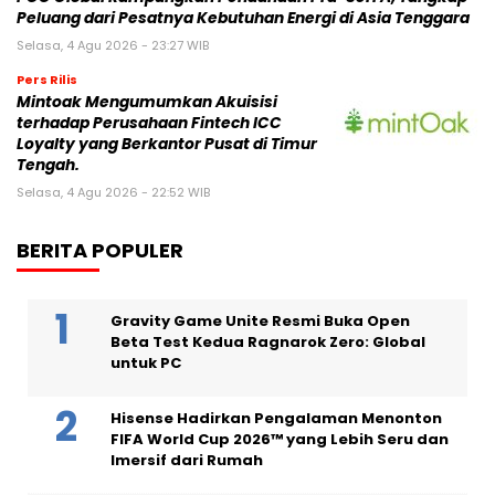
Peluang dari Pesatnya Kebutuhan Energi di Asia Tenggara
Selasa, 4 Agu 2026 - 23:27 WIB
Pers Rilis
Mintoak Mengumumkan Akuisisi
terhadap Perusahaan Fintech ICC
Loyalty yang Berkantor Pusat di Timur
Tengah.
Selasa, 4 Agu 2026 - 22:52 WIB
BERITA POPULER
Gravity Game Unite Resmi Buka Open
Beta Test Kedua Ragnarok Zero: Global
untuk PC
Hisense Hadirkan Pengalaman Menonton
FIFA World Cup 2026™ yang Lebih Seru dan
Imersif dari Rumah