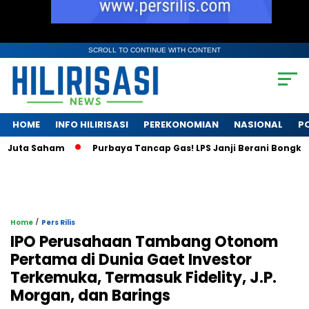
SCROLL TO CONTINUE WITH CONTENT
HOME
INFO HILIRISASI
PEREKONOMIAN
NASIONAL
PO
uta Saham
Purbaya Tancap Gas! LPS Janji Berani Bongkar Kri
/
Home
Pers Rilis
IPO Perusahaan Tambang Otonom
Pertama di Dunia Gaet Investor
Terkemuka, Termasuk Fidelity, J.P.
Morgan, dan Barings