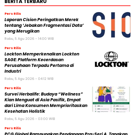
BERITA TERBARU
Pers Rilis
Laporan Cision Peringatkan Merek
tentang ‘Jebakan Fragmentasi Data’
yang Merugikan
Rabu, 5 Agu 2026 - 14:00 WIB
Pers Rilis
Lockton Memperkenalkan Lockton
SAGE: Platform Kecerdasan
Perusahaan Terpadu Pertama di
Industri
Rabu, 5 Agu 2026 - 04:12 WIB
Pers Rilis
Survei Herbalife: Budaya “Wellness”
Kian Menguat di Asia Pasifik, Empat
dari Lima Konsumen Memprioritaskan
Kesehatan Holistik
Rabu, 5 Agu 2026 - 03:00 WIB
Pers Rilis
PCG Global Rampungkan Pendanaan Pra-Seri A, Tangkap