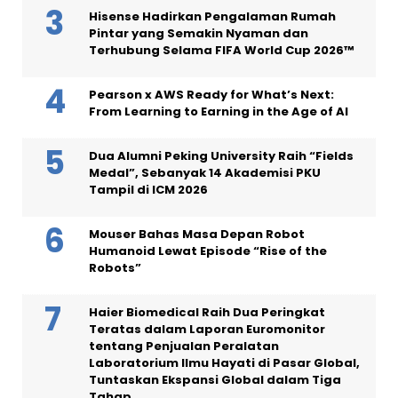
Hisense Hadirkan Pengalaman Rumah
Pintar yang Semakin Nyaman dan
Terhubung Selama FIFA World Cup 2026™
Pearson x AWS Ready for What’s Next:
From Learning to Earning in the Age of AI
Dua Alumni Peking University Raih “Fields
Medal”, Sebanyak 14 Akademisi PKU
Tampil di ICM 2026
Mouser Bahas Masa Depan Robot
Humanoid Lewat Episode “Rise of the
Robots”
Haier Biomedical Raih Dua Peringkat
Teratas dalam Laporan Euromonitor
tentang Penjualan Peralatan
Laboratorium Ilmu Hayati di Pasar Global,
Tuntaskan Ekspansi Global dalam Tiga
Tahap