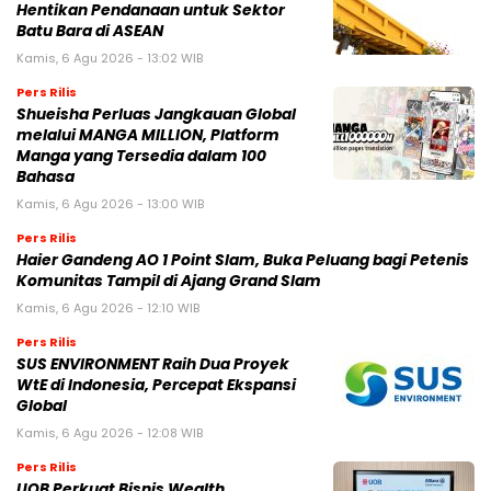
Hentikan Pendanaan untuk Sektor
Batu Bara di ASEAN
Kamis, 6 Agu 2026 - 13:02 WIB
Pers Rilis
Shueisha Perluas Jangkauan Global
melalui MANGA MILLION, Platform
Manga yang Tersedia dalam 100
Bahasa
Kamis, 6 Agu 2026 - 13:00 WIB
Pers Rilis
Haier Gandeng AO 1 Point Slam, Buka Peluang bagi Petenis
Komunitas Tampil di Ajang Grand Slam
Kamis, 6 Agu 2026 - 12:10 WIB
Pers Rilis
SUS ENVIRONMENT Raih Dua Proyek
WtE di Indonesia, Percepat Ekspansi
Global
Kamis, 6 Agu 2026 - 12:08 WIB
Pers Rilis
UOB Perkuat Bisnis Wealth