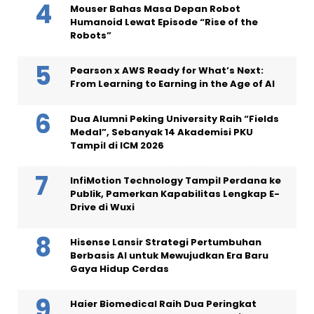
Mouser Bahas Masa Depan Robot
Humanoid Lewat Episode “Rise of the
Robots”
Pearson x AWS Ready for What’s Next:
From Learning to Earning in the Age of AI
Dua Alumni Peking University Raih “Fields
Medal”, Sebanyak 14 Akademisi PKU
Tampil di ICM 2026
InfiMotion Technology Tampil Perdana ke
Publik, Pamerkan Kapabilitas Lengkap E-
Drive di Wuxi
Hisense Lansir Strategi Pertumbuhan
Berbasis AI untuk Mewujudkan Era Baru
Gaya Hidup Cerdas
Haier Biomedical Raih Dua Peringkat