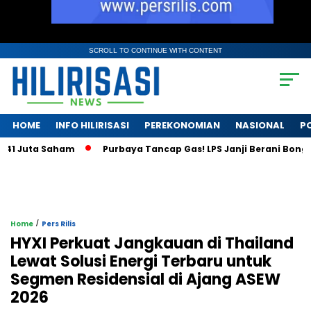
SCROLL TO CONTINUE WITH CONTENT
HOME
INFO HILIRISASI
PEREKONOMIAN
NASIONAL
PO
Juta Saham
Purbaya Tancap Gas! LPS Janji Berani Bongkar Kr
/
Home
Pers Rilis
HYXI Perkuat Jangkauan di Thailand
Lewat Solusi Energi Terbaru untuk
Segmen Residensial di Ajang ASEW
2026