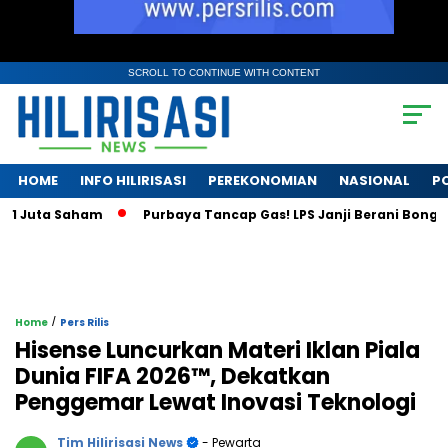
SCROLL TO CONTINUE WITH CONTENT
HOME
INFO HILIRISASI
PEREKONOMIAN
NASIONAL
PO
Juta Saham
Purbaya Tancap Gas! LPS Janji Berani Bongkar Kri
/
Home
Pers Rilis
Hisense Luncurkan Materi Iklan Piala
Dunia FIFA 2026™, Dekatkan
Penggemar Lewat Inovasi Teknologi
Tim Hilirisasi News
- Pewarta