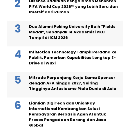
Hisense Hadirkan Pengalaman Menonton
FIFA World Cup 2026™ yang Lebih Seru dan
Imersif dari Rumah
Dua Alumni Peking University Raih “Fields
Medal”, Sebanyak 14 Akademisi PKU
Tampil di ICM 2026
InfiMotion Technology Tampil Perdana ke
Publik, Pamerkan Kapabilitas Lengkap E-
Drive di Wuxi
Mitrade Perpanjang Kerja Sama Sponsor
dengan AFA hingga 2027, Seiring
Tingginya Antusiasme Piala Dunia di Asia
Lianlian DigiTech dan UnionPay
International Kembangkan Solusi
Pembayaran Berbasis Agen AI untuk
Proses Pengadaan Barang dan Jasa
Global