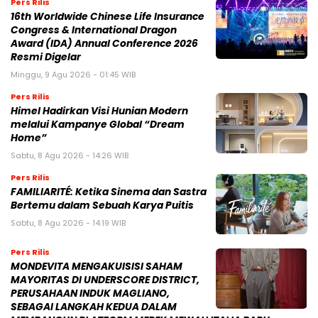
Pers Rilis
16th Worldwide Chinese Life Insurance
Congress & International Dragon
Award (IDA) Annual Conference 2026
Resmi Digelar
Minggu, 9 Agu 2026 - 01:45 WIB
Pers Rilis
Himel Hadirkan Visi Hunian Modern
melalui Kampanye Global “Dream
Home”
Sabtu, 8 Agu 2026 - 14:26 WIB
Pers Rilis
FAMILIARITÉ: Ketika Sinema dan Sastra
Bertemu dalam Sebuah Karya Puitis
Sabtu, 8 Agu 2026 - 14:19 WIB
Pers Rilis
MONDEVITA MENGAKUISISI SAHAM
MAYORITAS DI UNDERSCORE DISTRICT,
PERUSAHAAN INDUK MAGLIANO,
SEBAGAI LANGKAH KEDUA DALAM