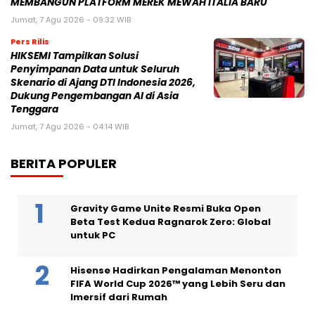
MEMBANGUN PLATFORM MEREK MEWAH ITALIA BARU
Jumat, 7 Agu 2026 - 09:32 WIB
Pers Rilis
HIKSEMI Tampilkan Solusi
Penyimpanan Data untuk Seluruh
Skenario di Ajang DTI Indonesia 2026,
Dukung Pengembangan AI di Asia
Tenggara
Jumat, 7 Agu 2026 - 04:14 WIB
BERITA POPULER
Gravity Game Unite Resmi Buka Open
Beta Test Kedua Ragnarok Zero: Global
untuk PC
Hisense Hadirkan Pengalaman Menonton
FIFA World Cup 2026™ yang Lebih Seru dan
Imersif dari Rumah