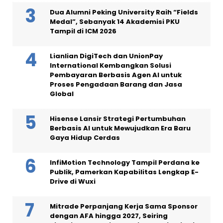
Dua Alumni Peking University Raih “Fields
Medal”, Sebanyak 14 Akademisi PKU
Tampil di ICM 2026
Lianlian DigiTech dan UnionPay
International Kembangkan Solusi
Pembayaran Berbasis Agen AI untuk
Proses Pengadaan Barang dan Jasa
Global
Hisense Lansir Strategi Pertumbuhan
Berbasis AI untuk Mewujudkan Era Baru
Gaya Hidup Cerdas
InfiMotion Technology Tampil Perdana ke
Publik, Pamerkan Kapabilitas Lengkap E-
Drive di Wuxi
Mitrade Perpanjang Kerja Sama Sponsor
dengan AFA hingga 2027, Seiring