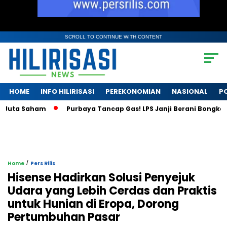
SCROLL TO CONTINUE WITH CONTENT
HOME
INFO HILIRISASI
PEREKONOMIAN
NASIONAL
PO
ta Saham
Purbaya Tancap Gas! LPS Janji Berani Bongkar Krisi
/
Home
Pers Rilis
Hisense Hadirkan Solusi Penyejuk
Udara yang Lebih Cerdas dan Praktis
untuk Hunian di Eropa, Dorong
Pertumbuhan Pasar