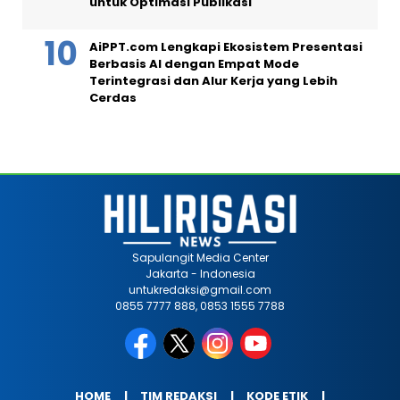
untuk Optimasi Publikasi
AiPPT.com Lengkapi Ekosistem Presentasi
Berbasis AI dengan Empat Mode
Terintegrasi dan Alur Kerja yang Lebih
Cerdas
Sapulangit Media Center
Jakarta - Indonesia
untukredaksi@gmail.com
0855 7777 888, 0853 1555 7788
HOME
TIM REDAKSI
KODE ETIK