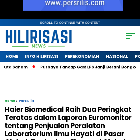
SCROLL TO CONTINUE WITH CONTENT
HOME
INFO HILIRISASI
PEREKONOMIAN
NASIONAL
PO
 Saham
Purbaya Tancap Gas! LPS Janji Berani Bongkar Krisis 
/
Home
Pers Rilis
Haier Biomedical Raih Dua Peringkat
Teratas dalam Laporan Euromonitor
tentang Penjualan Peralatan
Laboratorium Ilmu Hayati di Pasar