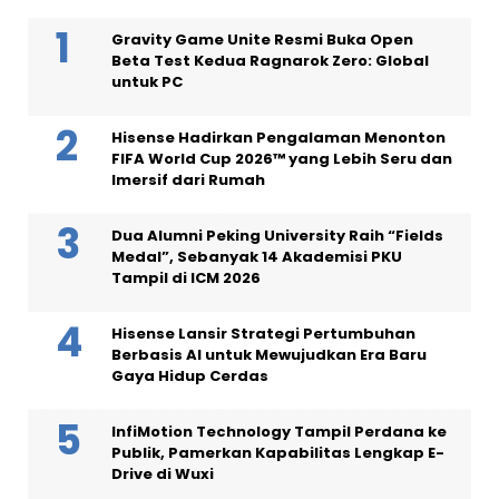
Gravity Game Unite Resmi Buka Open
Beta Test Kedua Ragnarok Zero: Global
untuk PC
Hisense Hadirkan Pengalaman Menonton
FIFA World Cup 2026™ yang Lebih Seru dan
Imersif dari Rumah
Dua Alumni Peking University Raih “Fields
Medal”, Sebanyak 14 Akademisi PKU
Tampil di ICM 2026
Hisense Lansir Strategi Pertumbuhan
Berbasis AI untuk Mewujudkan Era Baru
Gaya Hidup Cerdas
InfiMotion Technology Tampil Perdana ke
Publik, Pamerkan Kapabilitas Lengkap E-
Drive di Wuxi