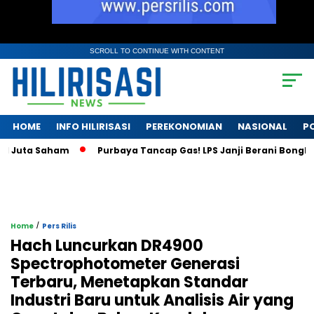
SCROLL TO CONTINUE WITH CONTENT
HOME
INFO HILIRISASI
PEREKONOMIAN
NASIONAL
PO
Juta Saham
Purbaya Tancap Gas! LPS Janji Berani Bongkar Kr
/
Home
Pers Rilis
Hach Luncurkan DR4900
Spectrophotometer Generasi
Terbaru, Menetapkan Standar
Industri Baru untuk Analisis Air yang