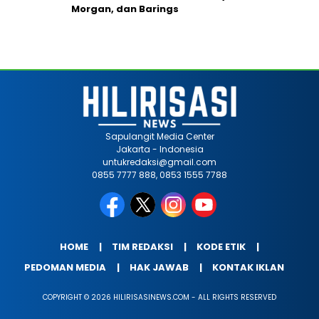
Morgan, dan Barings
Sapulangit Media Center
Jakarta - Indonesia
untukredaksi@gmail.com
0855 7777 888, 0853 1555 7788
HOME
TIM REDAKSI
KODE ETIK
PEDOMAN MEDIA
HAK JAWAB
KONTAK IKLAN
COPYRIGHT © 2026 HILIRISASINEWS.COM - ALL RIGHTS RESERVED