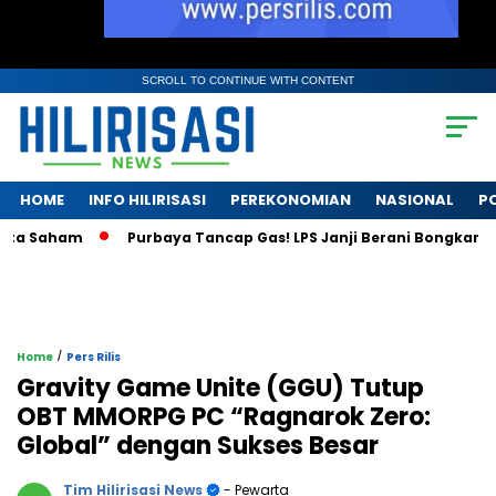
SCROLL TO CONTINUE WITH CONTENT
HOME
INFO HILIRISASI
PEREKONOMIAN
NASIONAL
PO
Saham
Purbaya Tancap Gas! LPS Janji Berani Bongkar Krisis 
/
Home
Pers Rilis
Gravity Game Unite (GGU) Tutup
OBT MMORPG PC “Ragnarok Zero:
Global” dengan Sukses Besar
Tim Hilirisasi News
- Pewarta