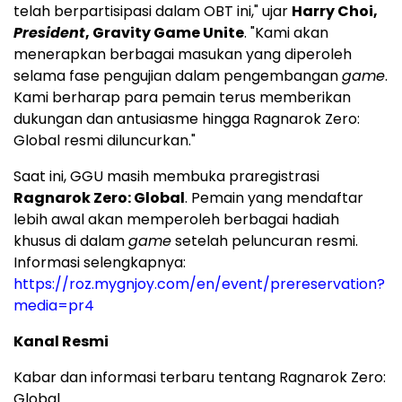
telah berpartisipasi dalam OBT ini," ujar
Harry Choi,
President
, Gravity Game Unite
. "Kami akan
menerapkan berbagai masukan yang diperoleh
selama fase pengujian dalam pengembangan
game
.
Kami berharap para pemain terus memberikan
dukungan dan antusiasme hingga Ragnarok Zero:
Global resmi diluncurkan."
Saat ini, GGU masih membuka praregistrasi
Ragnarok Zero: Global
. Pemain yang mendaftar
lebih awal akan memperoleh berbagai hadiah
khusus di dalam
game
setelah peluncuran resmi.
Informasi selengkapnya:
https://roz.mygnjoy.com/en/event/prereservation?
media=pr4
Kanal Resmi
Kabar dan informasi terbaru tentang Ragnarok Zero:
Global.