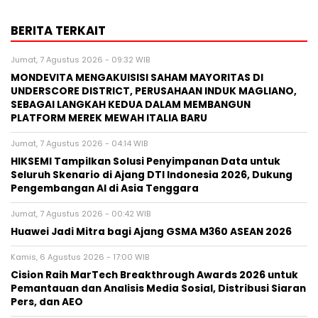
BERITA TERKAIT
Jumat, 7 Agustus 2026 - 09:32 WIB
MONDEVITA MENGAKUISISI SAHAM MAYORITAS DI
UNDERSCORE DISTRICT, PERUSAHAAN INDUK MAGLIANO,
SEBAGAI LANGKAH KEDUA DALAM MEMBANGUN
PLATFORM MEREK MEWAH ITALIA BARU
Jumat, 7 Agustus 2026 - 04:14 WIB
HIKSEMI Tampilkan Solusi Penyimpanan Data untuk
Seluruh Skenario di Ajang DTI Indonesia 2026, Dukung
Pengembangan AI di Asia Tenggara
Jumat, 7 Agustus 2026 - 00:42 WIB
Huawei Jadi Mitra bagi Ajang GSMA M360 ASEAN 2026
Kamis, 6 Agustus 2026 - 17:00 WIB
Cision Raih MarTech Breakthrough Awards 2026 untuk
Pemantauan dan Analisis Media Sosial, Distribusi Siaran
Pers, dan AEO