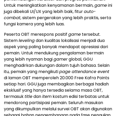
Untuk meningkatkan kenyamanan bermain,
game
ini
juga dibekali UI/UX yang lebih baik, fitur
auto-
combat
, sistem pergerakan yang lebih praktis, serta
fungsi kamera yang lebih luas.
Peserta OBT merespons positif
game
tersebut.
Sistem
leveling
dan kualitas lokalisasi menjadi dua
aspek yang paling banyak mendapat apresiasi dari
pemain. Untuk mendukung pengalaman bermain
yang lebih nyaman bagi
gamer
global, GGU
menghadirkan dukungan dalam tujuh bahasa. Selain
itu, pemain yang mengikuti
page attendance event
di laman OBT memperoleh 20.000 Free Kafra Points
setiap hari. GGU juga membagikan berbagai hadiah
eksklusif yang hanya tersedia selama masa OBT,
termasuk
title
dan
item
kostum edisi terbatas untuk
mendorong partisipasi pemain. Seluruh masukan
yang dikumpulkan melalui survei OBT akan digunakan
sebagai bahan pengembangan pada fase pengujian