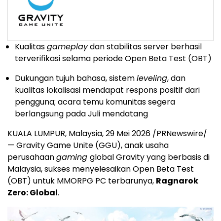
Kualitas
gameplay
dan stabilitas server berhasil
terverifikasi selama periode Open Beta Test (OBT)
Dukungan tujuh bahasa, sistem
leveling
, dan
kualitas lokalisasi mendapat respons positif dari
pengguna; acara temu komunitas segera
berlangsung pada Juli mendatang
KUALA LUMPUR, Malaysia, 29 Mei 2026 /PRNewswire/
— Gravity Game Unite (GGU), anak usaha
perusahaan
gaming
global Gravity yang berbasis di
Malaysia, sukses menyelesaikan Open Beta Test
(OBT) untuk MMORPG PC terbarunya,
Ragnarok
Zero: Global
.