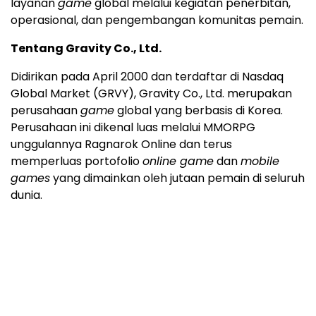
layanan
game
global melalui kegiatan penerbitan,
operasional, dan pengembangan komunitas pemain.
Tentang Gravity Co., Ltd.
Didirikan pada April 2000 dan terdaftar di Nasdaq
Global Market (GRVY), Gravity Co., Ltd. merupakan
perusahaan
game
global yang berbasis di Korea.
Perusahaan ini dikenal luas melalui MMORPG
unggulannya Ragnarok Online dan terus
memperluas portofolio
online game
dan
mobile
games
yang dimainkan oleh jutaan pemain di seluruh
dunia.