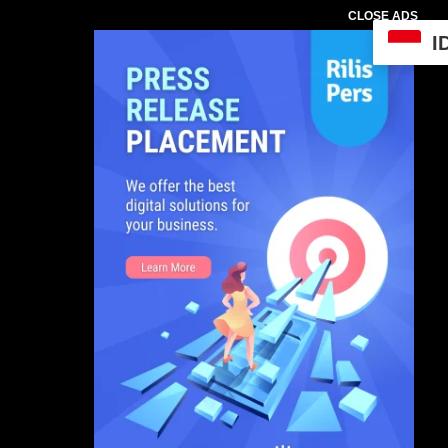
CLOSE ADS
I