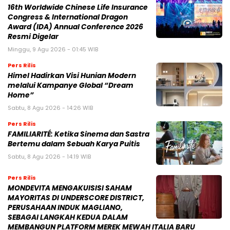
16th Worldwide Chinese Life Insurance
Congress & International Dragon
Award (IDA) Annual Conference 2026
Resmi Digelar
Minggu, 9 Agu 2026 - 01:45 WIB
Pers Rilis
Himel Hadirkan Visi Hunian Modern
melalui Kampanye Global “Dream
Home”
Sabtu, 8 Agu 2026 - 14:26 WIB
Pers Rilis
FAMILIARITÉ: Ketika Sinema dan Sastra
Bertemu dalam Sebuah Karya Puitis
Sabtu, 8 Agu 2026 - 14:19 WIB
Pers Rilis
MONDEVITA MENGAKUISISI SAHAM
MAYORITAS DI UNDERSCORE DISTRICT,
PERUSAHAAN INDUK MAGLIANO,
SEBAGAI LANGKAH KEDUA DALAM
MEMBANGUN PLATFORM MEREK MEWAH ITALIA BARU