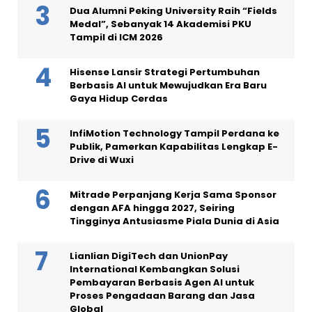
Dua Alumni Peking University Raih “Fields
Medal”, Sebanyak 14 Akademisi PKU
Tampil di ICM 2026
Hisense Lansir Strategi Pertumbuhan
Berbasis AI untuk Mewujudkan Era Baru
Gaya Hidup Cerdas
InfiMotion Technology Tampil Perdana ke
Publik, Pamerkan Kapabilitas Lengkap E-
Drive di Wuxi
Mitrade Perpanjang Kerja Sama Sponsor
dengan AFA hingga 2027, Seiring
Tingginya Antusiasme Piala Dunia di Asia
Lianlian DigiTech dan UnionPay
International Kembangkan Solusi
Pembayaran Berbasis Agen AI untuk
Proses Pengadaan Barang dan Jasa
Global