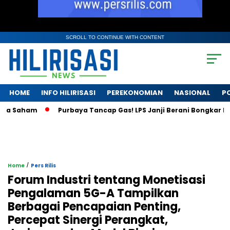
SCROLL TO CONTINUE WITH CONTENT
HOME
INFO HILIRISASI
PEREKONOMIAN
NASIONAL
PO
aham
Purbaya Tancap Gas! LPS Janji Berani Bongkar Krisis B
/
Home
Pers Rilis
Forum Industri tentang Monetisasi
Pengalaman 5G-A Tampilkan
Berbagai Pencapaian Penting,
Percepat Sinergi Perangkat,