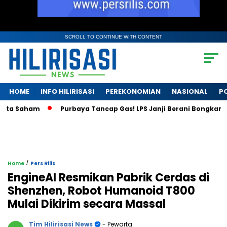
SCROLL TO CONTINUE WITH CONTENT
HOME
INFO HILIRISASI
PEREKONOMIAN
NASIONAL
PO
Saham
Purbaya Tancap Gas! LPS Janji Berani Bongkar Krisis B
/
Home
Pers Rilis
EngineAI Resmikan Pabrik Cerdas di
Shenzhen, Robot Humanoid T800
Mulai Dikirim secara Massal
Tim Hilirisasi News
- Pewarta