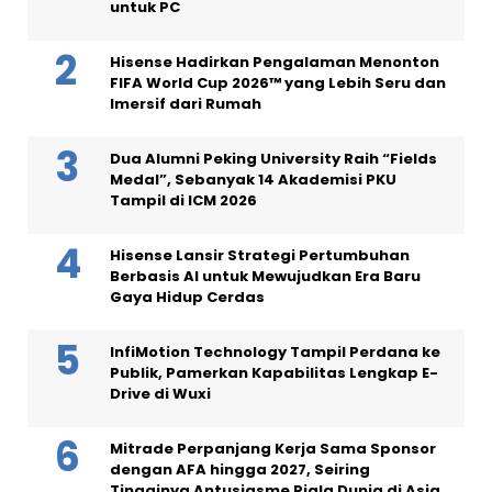
untuk PC
Hisense Hadirkan Pengalaman Menonton
FIFA World Cup 2026™ yang Lebih Seru dan
Imersif dari Rumah
Dua Alumni Peking University Raih “Fields
Medal”, Sebanyak 14 Akademisi PKU
Tampil di ICM 2026
Hisense Lansir Strategi Pertumbuhan
Berbasis AI untuk Mewujudkan Era Baru
Gaya Hidup Cerdas
InfiMotion Technology Tampil Perdana ke
Publik, Pamerkan Kapabilitas Lengkap E-
Drive di Wuxi
Mitrade Perpanjang Kerja Sama Sponsor
dengan AFA hingga 2027, Seiring
Tingginya Antusiasme Piala Dunia di Asia