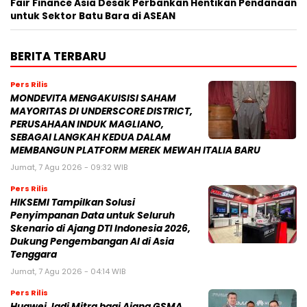
Fair Finance Asia Desak Perbankan Hentikan Pendanaan
untuk Sektor Batu Bara di ASEAN
BERITA TERBARU
Pers Rilis
MONDEVITA MENGAKUISISI SAHAM
MAYORITAS DI UNDERSCORE DISTRICT,
PERUSAHAAN INDUK MAGLIANO,
SEBAGAI LANGKAH KEDUA DALAM
MEMBANGUN PLATFORM MEREK MEWAH ITALIA BARU
Jumat, 7 Agu 2026 - 09:32 WIB
Pers Rilis
HIKSEMI Tampilkan Solusi
Penyimpanan Data untuk Seluruh
Skenario di Ajang DTI Indonesia 2026,
Dukung Pengembangan AI di Asia
Tenggara
Jumat, 7 Agu 2026 - 04:14 WIB
Pers Rilis
Huawei Jadi Mitra bagi Ajang GSMA