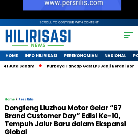
SCROLL TO CONTINUE WITH CONTENT
HOME
INFO HILIRISASI
PEREKONOMIAN
NASIONAL
PO
Juta Saham
Purbaya Tancap Gas! LPS Janji Berani Bongkar Kri
/
Home
Pers Rilis
Dongfeng Liuzhou Motor Gelar “67
Brand Customer Day” Edisi Ke-10,
Tempuh Jalur Baru dalam Ekspansi
Global