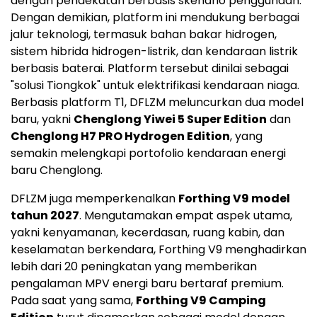
dengan pendekatan berbasis skenario penggunaan.
Dengan demikian, platform ini mendukung berbagai
jalur teknologi, termasuk bahan bakar hidrogen,
sistem hibrida hidrogen-listrik, dan kendaraan listrik
berbasis baterai. Platform tersebut dinilai sebagai
"solusi Tiongkok" untuk elektrifikasi kendaraan niaga.
Berbasis platform T1, DFLZM meluncurkan dua model
baru, yakni
Chenglong Yiwei 5 Super Edition
dan
Chenglong H7 PRO Hydrogen Edition
, yang
semakin melengkapi portofolio kendaraan energi
baru Chenglong.
DFLZM juga memperkenalkan
Forthing V9 model
tahun 2027
. Mengutamakan empat aspek utama,
yakni kenyamanan, kecerdasan, ruang kabin, dan
keselamatan berkendara, Forthing V9 menghadirkan
lebih dari 20 peningkatan yang memberikan
pengalaman MPV energi baru bertaraf premium.
Pada saat yang sama,
Forthing V9 Camping