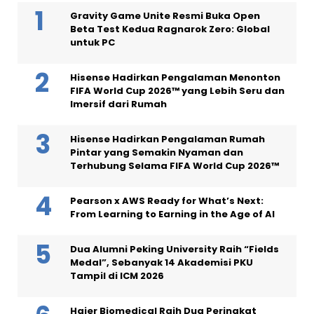
Gravity Game Unite Resmi Buka Open
Beta Test Kedua Ragnarok Zero: Global
untuk PC
Hisense Hadirkan Pengalaman Menonton
FIFA World Cup 2026™ yang Lebih Seru dan
Imersif dari Rumah
Hisense Hadirkan Pengalaman Rumah
Pintar yang Semakin Nyaman dan
Terhubung Selama FIFA World Cup 2026™
Pearson x AWS Ready for What’s Next:
From Learning to Earning in the Age of AI
Dua Alumni Peking University Raih “Fields
Medal”, Sebanyak 14 Akademisi PKU
Tampil di ICM 2026
Haier Biomedical Raih Dua Peringkat