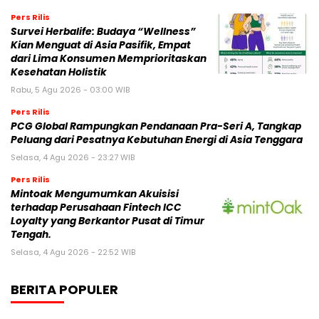
Pers Rilis
Survei Herbalife: Budaya “Wellness”
Kian Menguat di Asia Pasifik, Empat
dari Lima Konsumen Memprioritaskan
Kesehatan Holistik
Rabu, 5 Agu 2026 - 03:00 WIB
Pers Rilis
PCG Global Rampungkan Pendanaan Pra-Seri A, Tangkap
Peluang dari Pesatnya Kebutuhan Energi di Asia Tenggara
Selasa, 4 Agu 2026 - 23:27 WIB
Pers Rilis
Mintoak Mengumumkan Akuisisi
terhadap Perusahaan Fintech ICC
Loyalty yang Berkantor Pusat di Timur
Tengah.
Selasa, 4 Agu 2026 - 22:52 WIB
BERITA POPULER