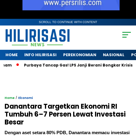
SCROLL TO CONTINUE WITH CONTENT
HOME
INFO HILIRISASI
PEREKONOMIAN
NASIONAL
PO
Purbaya Tancap Gas! LPS Janji Berani Bongkar Krisis Bank B
/
Home
Ekonomi
Danantara Targetkan Ekonomi RI
Tumbuh 6–7 Persen Lewat Investasi
Besar
Dengan aset setara 80% PDB, Danantara memacu investasi