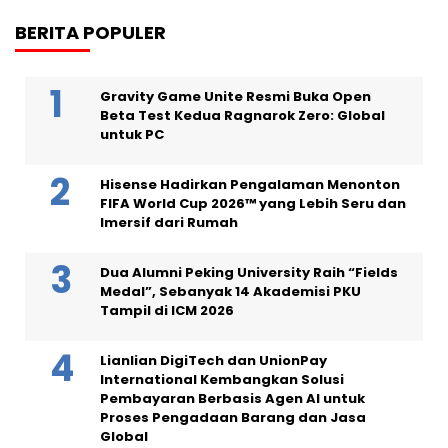
BERITA POPULER
Gravity Game Unite Resmi Buka Open
Beta Test Kedua Ragnarok Zero: Global
untuk PC
Hisense Hadirkan Pengalaman Menonton
FIFA World Cup 2026™ yang Lebih Seru dan
Imersif dari Rumah
Dua Alumni Peking University Raih “Fields
Medal”, Sebanyak 14 Akademisi PKU
Tampil di ICM 2026
Lianlian DigiTech dan UnionPay
International Kembangkan Solusi
Pembayaran Berbasis Agen AI untuk
Proses Pengadaan Barang dan Jasa
Global