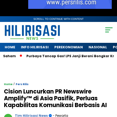
SCROLL TO CONTINUE WITH CONTENT
HOME
INFO HILIRISASI
PEREKONOMIAN
NASIONAL
PO
am
Purbaya Tancap Gas! LPS Janji Berani Bongkar Krisis Bank
/
Home
Pers Rilis
Cision Luncurkan PR Newswire
Amplify™ di Asia Pasifik, Perluas
Kapabilitas Komunikasi Berbasis AI
Tim Hilirisasi News
- Pewarta