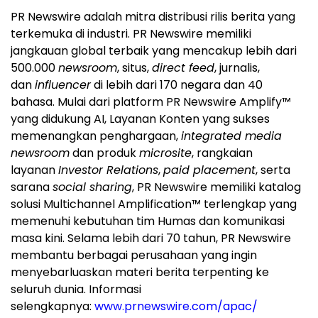
PR Newswire adalah mitra distribusi rilis berita yang
terkemuka di industri. PR Newswire memiliki
jangkauan global terbaik yang mencakup lebih dari
500.000
newsroom
, situs,
direct feed
, jurnalis,
dan
influencer
di lebih dari 170 negara dan 40
bahasa. Mulai dari platform PR Newswire Amplify™
yang didukung AI, Layanan Konten yang sukses
memenangkan penghargaan,
integrated media
newsroom
dan produk
microsite
, rangkaian
layanan
Investor Relations
,
paid placement
, serta
sarana
social sharing
, PR Newswire memiliki katalog
solusi Multichannel Amplification™ terlengkap yang
memenuhi kebutuhan tim Humas dan komunikasi
masa kini. Selama lebih dari 70 tahun, PR Newswire
membantu berbagai perusahaan yang ingin
menyebarluaskan materi berita terpenting ke
seluruh dunia. Informasi
selengkapnya:
www.prnewswire.com/apac/