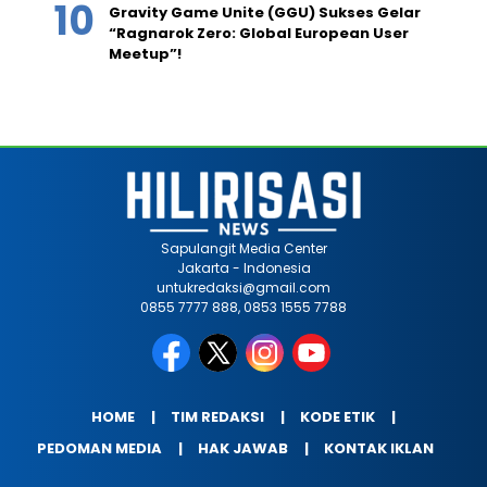
Gravity Game Unite (GGU) Sukses Gelar
“Ragnarok Zero: Global European User
Meetup”!
Sapulangit Media Center
Jakarta - Indonesia
untukredaksi@gmail.com
0855 7777 888, 0853 1555 7788
HOME
TIM REDAKSI
KODE ETIK
PEDOMAN MEDIA
HAK JAWAB
KONTAK IKLAN