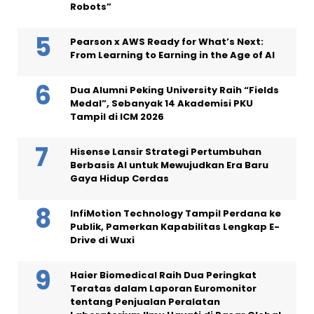
Robots”
Pearson x AWS Ready for What’s Next:
From Learning to Earning in the Age of AI
Dua Alumni Peking University Raih “Fields
Medal”, Sebanyak 14 Akademisi PKU
Tampil di ICM 2026
Hisense Lansir Strategi Pertumbuhan
Berbasis AI untuk Mewujudkan Era Baru
Gaya Hidup Cerdas
InfiMotion Technology Tampil Perdana ke
Publik, Pamerkan Kapabilitas Lengkap E-
Drive di Wuxi
Haier Biomedical Raih Dua Peringkat
Teratas dalam Laporan Euromonitor
tentang Penjualan Peralatan