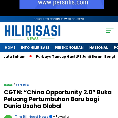
SCROLL TO CONTINUE WITH CONTENT
HOME
INFO HILIRISASI
PEREKONOMIAN
NASIONAL
PO
uta Saham
Purbaya Tancap Gas! LPS Janji Berani Bongkar Kri
/
Home
Pers Rilis
CGTN: “China Opportunity 2.0” Buka
Peluang Pertumbuhan Baru bagi
Dunia Usaha Global
Tim Hilirisasi News
- Pewarta