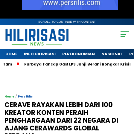
SCROLL TO CONTINUE WITH CONTENT
HOME
INFO HILIRISASI
PEREKONOMIAN
NASIONAL
PO
rbaya Tancap Gas! LPS Janji Berani Bongkar Krisis Bank BPR
/
Home
Pers Rilis
CERAVE RAYAKAN LEBIH DARI 100
KREATOR KONTEN PERAIH
PENGHARGAAN DARI 22 NEGARA DI
AJANG CERAWARDS GLOBAL