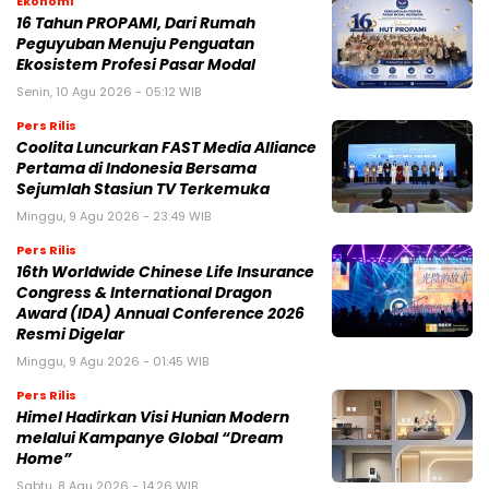
Ekonomi
16 Tahun PROPAMI, Dari Rumah
Peguyuban Menuju Penguatan
Ekosistem Profesi Pasar Modal
Senin, 10 Agu 2026 - 05:12 WIB
Pers Rilis
Coolita Luncurkan FAST Media Alliance
Pertama di Indonesia Bersama
Sejumlah Stasiun TV Terkemuka
Minggu, 9 Agu 2026 - 23:49 WIB
Pers Rilis
16th Worldwide Chinese Life Insurance
Congress & International Dragon
Award (IDA) Annual Conference 2026
Resmi Digelar
Minggu, 9 Agu 2026 - 01:45 WIB
Pers Rilis
Himel Hadirkan Visi Hunian Modern
melalui Kampanye Global “Dream
Home”
Sabtu, 8 Agu 2026 - 14:26 WIB