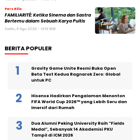
Pers Rilis
FAMILIARITÉ: Ketika Sinema dan Sastra
Bertemu dalam Sebuah Karya Puitis
Sabtu, 8 Agu 2026 - 14:19 WIB
BERITA POPULER
Gravity Game Unite Resmi Buka Open
Beta Test Kedua Ragnarok Zero: Global
untuk PC
Hisense Hadirkan Pengalaman Menonton
FIFA World Cup 2026™ yang Lebih Seru dan
Imersif dari Rumah
Dua Alumni Peking University Raih “Fields
Medal”, Sebanyak 14 Akademisi PKU
Tampil di ICM 2026