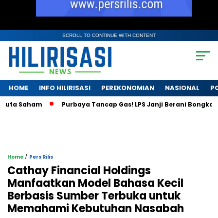
SCROLL TO CONTINUE WITH CONTENT
HOME
INFO HILIRISASI
PEREKONOMIAN
NASIONAL
PO
a Saham
Purbaya Tancap Gas! LPS Janji Berani Bongkar Krisis
/
Home
Pers Rilis
Cathay Financial Holdings
Manfaatkan Model Bahasa Kecil
Berbasis Sumber Terbuka untuk
Memahami Kebutuhan Nasabah