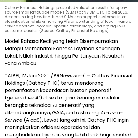
Cathay Financial Holdings presented validation results for open-
source small language models (SLMs) at NVIDIA GTC Taipei 2026,
demonstrating how fine-tuned SLMs can support customer intent
classification while enhancing AI's understanding of local financial
service contexts, domain-specific terminology, and ambiguous
customer queries. (Source: Cathay Financial Holdings)
Model Bahasa Kecil yang telah Disempurnakan
Mampu Memahami Konteks Layanan Keuangan
Lokal, Istilah Industri, hingga Pertanyaan Nasabah
yang Ambigu
TAIPEI, 12 Juni 2026 /PRNewswire/ — Cathay Financial
Holdings (Cathay FHC) terus mendorong
pemanfaatan kecerdasan buatan generatif
(
generative AI
) di sektor jasa keuangan melalui
kerangka teknologi AI generatif yang
dikembangkannya, GAIA, serta strategi
AI-as-a-
Service
(AIaaS). Lewat langkah ini, Cathay FHC ingin
meningkatkan efisiensi operasional dan
menghadirkan layanan yang lebih baik bagi nasabah.