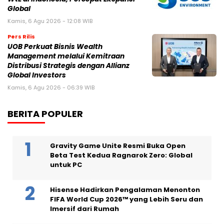
Global
Kamis, 6 Agu 2026 - 12:08 WIB
Pers Rilis
UOB Perkuat Bisnis Wealth
Management melalui Kemitraan
Distribusi Strategis dengan Allianz
Global Investors
Kamis, 6 Agu 2026 - 06:39 WIB
BERITA POPULER
Gravity Game Unite Resmi Buka Open
Beta Test Kedua Ragnarok Zero: Global
untuk PC
Hisense Hadirkan Pengalaman Menonton
FIFA World Cup 2026™ yang Lebih Seru dan
Imersif dari Rumah