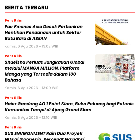
BERITA TERBARU
Pers Rilis
Fair Finance Asia Desak Perbankan
Hentikan Pendanaan untuk Sektor
Batu Bara di ASEAN
Kamis, 6 Agu 2026 - 13:02 WIB
Pers Rilis
Shueisha Perluas Jangkauan Global
melalui MANGA MILLION, Platform
Manga yang Tersedia dalam 100
Bahasa
Kamis, 6 Agu 2026 - 13:00 WIB
Pers Rilis
Haier Gandeng AO 1 Point Slam, Buka Peluang bagi Petenis
Komunitas Tampil di Ajang Grand Slam
Kamis, 6 Agu 2026 - 12:10 WIB
Pers Rilis
SUS ENVIRONMENT Raih Dua Proyek
WtE di Indonesia, Percepat Ekspansi