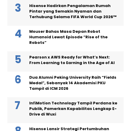
Hisense Hadirkan Pengalaman Rumah
Pintar yang Semakin Nyaman dan
Terhubung Selama FIFA World Cup 2026™
Mouser Bahas Masa Depan Robot
Humanoid Lewat Episode “Rise of the
Robots”
Pearson x AWS Ready for What’s Next:
From Learning to Earning in the Age of AI
Dua Alumni Peking University Raih “Fields
Medal”, Sebanyak 14 Akademisi PKU
Tampil di ICM 2026
InfiMotion Technology Tampil Perdana ke
Publik, Pamerkan Kapabilitas Lengkap E-
Drive di Wuxi
Hisense Lansir Strategi Pertumbuhan