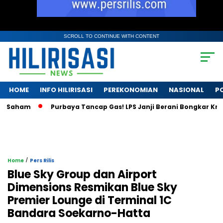
SCROLL TO CONTINUE WITH CONTENT
HOME
INFO HILIRISASI
PEREKONOMIAN
NASIONAL
PO
aham
Purbaya Tancap Gas! LPS Janji Berani Bongkar Krisis B
/
Home
Pers Rilis
Blue Sky Group dan Airport
Dimensions Resmikan Blue Sky
Premier Lounge di Terminal 1C
Bandara Soekarno-Hatta