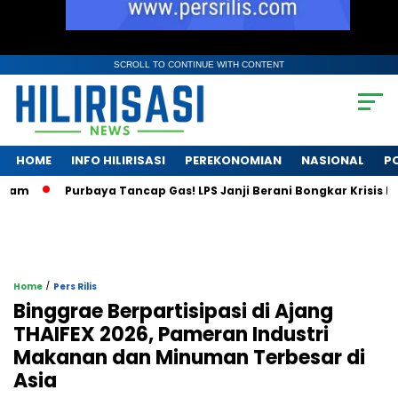
SCROLL TO CONTINUE WITH CONTENT
HOME
INFO HILIRISASI
PEREKONOMIAN
NASIONAL
PO
Purbaya Tancap Gas! LPS Janji Berani Bongkar Krisis Bank 
/
Home
Pers Rilis
Binggrae Berpartisipasi di Ajang
THAIFEX 2026, Pameran Industri
Makanan dan Minuman Terbesar di
Asia