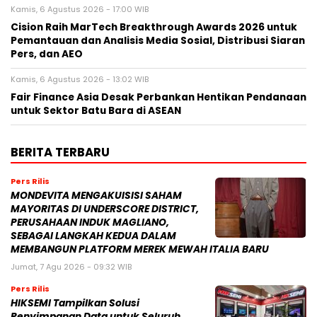
Kamis, 6 Agustus 2026 - 17:00 WIB
Cision Raih MarTech Breakthrough Awards 2026 untuk
Pemantauan dan Analisis Media Sosial, Distribusi Siaran
Pers, dan AEO
Kamis, 6 Agustus 2026 - 13:02 WIB
Fair Finance Asia Desak Perbankan Hentikan Pendanaan
untuk Sektor Batu Bara di ASEAN
BERITA TERBARU
Pers Rilis
MONDEVITA MENGAKUISISI SAHAM
MAYORITAS DI UNDERSCORE DISTRICT,
PERUSAHAAN INDUK MAGLIANO,
SEBAGAI LANGKAH KEDUA DALAM
MEMBANGUN PLATFORM MEREK MEWAH ITALIA BARU
Jumat, 7 Agu 2026 - 09:32 WIB
Pers Rilis
HIKSEMI Tampilkan Solusi
Penyimpanan Data untuk Seluruh