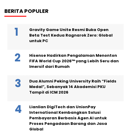
BERITA POPULER
Gravity Game Unite Resmi Buka Open
Beta Test Kedua Ragnarok Zero: Global
untuk PC
Hisense Hadirkan Pengalaman Menonton
FIFA World Cup 2026™ yang Lebih Seru dan
Imersif dari Rumah
Dua Alumni Peking University Raih “Fields
Medal”, Sebanyak 14 Akademisi PKU
Tampil di ICM 2026
Lianlian DigiTech dan UnionPay
International Kembangkan Solusi
Pembayaran Berbasis Agen AI untuk
Proses Pengadaan Barang dan Jasa
Global