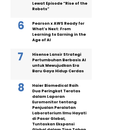
Lewat Episode “Rise of the
Robots”
Pearson x AWS Ready for
What’s Next: From
Learning to Earning in the
Age of AI
Hisense Lansir Strategi
Pertumbuhan Berbasis AI
untuk Mewujudkan Era
Baru Gaya Hidup Cerdas
Haier Biomedical Raih
Dua Peringkat Teratas
dalam Laporan
Euromonitor tentang
Penjualan Peralatan
Laboratorium Ilmu Hayati
di Pasar Global,
Tuntaskan Ekspansi
Global dalam Tiga Tahap