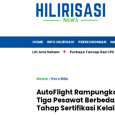
HOME
INFO HILIRISASI
PEREKONOMIAN
NA
 Tembus 5,41 Juta Saham
Purbaya Tancap Gas! LPS Janji Ber
Home
Pers Rilis
/
AutoFlight Rampungka
Tiga Pesawat Berbeda
Tahap Sertifikasi Kel