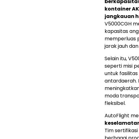
berkapasita
kontainer AK
jangkauan hi
V5000CGH mel
kapasitas angk
memperluas p
jarak jauh da
Selain itu, V
seperti misi 
untuk fasilitas
antardaerah.
meningkatkan 
moda transpor
fleksibel.
AutoFlight m
keselamatan
Tim sertifika
berbagai pro