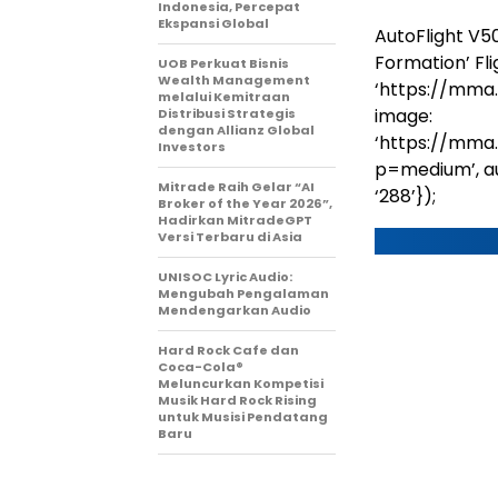
Indonesia, Percepat
Ekspansi Global
AutoFlight V5
Formation’ Fli
UOB Perkuat Bisnis
Wealth Management
‘https://mma
melalui Kemitraan
image:
Distribusi Strategis
dengan Allianz Global
‘https://mma
Investors
p=medium’, auto
Mitrade Raih Gelar “AI
‘288’});
Broker of the Year 2026”,
Hadirkan MitradeGPT
Versi Terbaru di Asia
UNISOC Lyric Audio:
Mengubah Pengalaman
Mendengarkan Audio
Hard Rock Cafe dan
Coca-Cola®
Meluncurkan Kompetisi
Musik Hard Rock Rising
untuk Musisi Pendatang
Baru