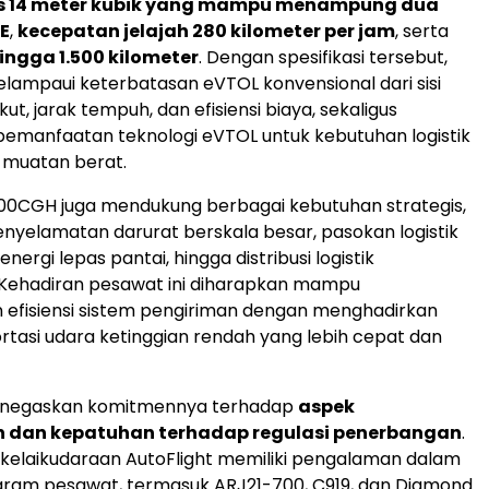
s 14 meter kubik yang mampu menampung dua
E
,
kecepatan jelajah 280 kilometer per jam
, serta
ngga 1.500 kilometer
. Dengan spesifikasi tersebut,
ampaui keterbatasan eVTOL konvensional dari sisi
ut, jarak tempuh, dan efisiensi biaya, sekaligus
emanfaatan teknologi eVTOL untuk kebutuhan logistik
n muatan berat.
5000CGH juga mendukung berbagai kebutuhan strategis,
penyelamatan darurat berskala besar, pasokan logistik
 energi lepas pantai, hingga distribusi logistik
 Kehadiran pesawat ini diharapkan mampu
efisiensi sistem pengiriman dengan menghadirkan
tasi udara ketinggian rendah yang lebih cepat dan
enegaskan komitmennya terhadap
aspek
 dan kepatuhan terhadap regulasi penerbangan
.
si kelaikudaraan AutoFlight memiliki pengalaman dalam
gram pesawat, termasuk ARJ21-700, C919, dan Diamond