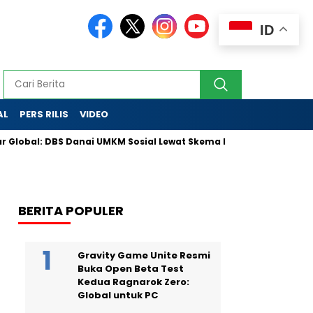
ID
AL
PERS RILIS
VIDEO
: DBS Danai UMKM Sosial Lewat Skema Inovatif
Partai Golka
BERITA POPULER
Gravity Game Unite Resmi
Buka Open Beta Test
Kedua Ragnarok Zero:
Global untuk PC