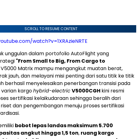
SCROLL TO RESUME CONTENT
youtube.com/watch?v=1XRAzieNRTE
k unggulan dalam portofolio AutoFlight yang
rategi
"From Small to Big, From Cargo to
, V5000 Matrix mampu mengangkut muatan berat,
 jauh, dan melayani misi penting dari satu titik ke titik
lah berhasil menyelesaikan penerbangan transisi pada
, varian kargo
hybrid-electric
V5000CGH
kini resmi
es sertifikasi kelaikudaraan sehingga beralih dari
i riset dan pengembangan menuju proses sertifikasi
rdisasi.
miliki
bobot lepas landas maksimum 5.700
pasitas angkut hingga 1,5 ton
,
ruang kargo