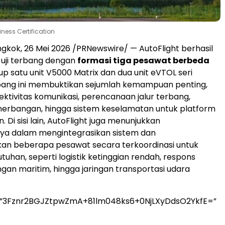
iness Certification
gkok, 26 Mei 2026 /PRNewswire/ — AutoFlight berhasil
uji terbang dengan
formasi tiga pesawat berbeda
 satu unit V5000 Matrix dan dua unit eVTOL seri
rbang ini membuktikan sejumlah kemampuan penting,
ektivitas komunikasi, perencanaan jalur terbang,
nerbangan, hingga sistem keselamatan untuk platform
n. Di sisi lain, AutoFlight juga menunjukkan
 dalam mengintegrasikan sistem dan
an beberapa pesawat secara terkoordinasi untuk
tuhan, seperti logistik ketinggian rendah, respons
ngan maritim, hingga jaringan transportasi udara
=”3Fznr2BGJZtpwZmA+81lm048ks6+0NjLXyDdsO2YkfE=”