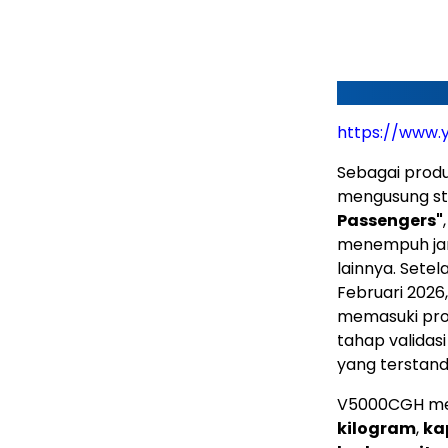
https://www.
Sebagai produ
mengusung st
Passengers"
menempuh jarak
lainnya. Sete
Februari 2026
memasuki pros
tahap validas
yang terstanda
V5000CGH me
kilogram
,
ka