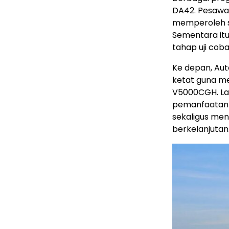
DA42. Pesawat
memperoleh se
Sementara itu
tahap uji cob
Ke depan, Auto
ketat guna me
V5000CGH. La
pemanfaatan k
sekaligus men
berkelanjutan