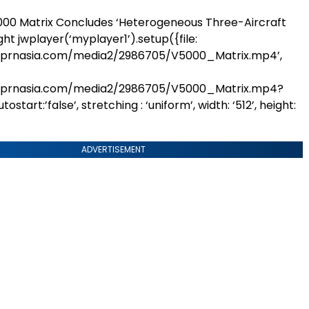
000 Matrix Concludes ‘Heterogeneous Three-Aircraft
ght
jwplayer(‘myplayer1’).setup({file:
.prnasia.com/media2/2986705/V5000_Matrix.mp4’,
.prnasia.com/media2/2986705/V5000_Matrix.mp4?
start:’false’, stretching : ‘uniform’, width: ‘512’, height:
ADVERTISEMENT