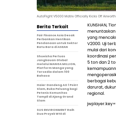
AutoFlight V5000 Matrix Officially Kicks Off Airworth
KUNSHAN, Tion
Berita Terkait
menuntaskan 
Fair Finance Asia Desak
yang mencakup
Perbankan Hentikan
V2000. Uji te
Pendanaan untuk Sektor
Batu Bara di ASEAN
mulai dari kon
koordinasi pe
Shueisha Perluas
Jangkauan Global
5 ton dan 2 to
melalui MANGA MILLION,
kemampuannya
Platform Manga yang
Tersedia dalam 100
mengoperasik
Bahasa
berbagai kebu
Haier Gandeng AO 1 Point
darurat, duku
Slam, Buka Peluang bagi
regional.
Petenis Komunitas
Tampil di Ajang Grand
Slam
jwplayer.key
SUS ENVIRONMENT Raih
Dua Proyek WtE di