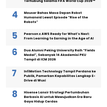
Terhubung Selama FIFA World Cup 2026™
Mouser Bahas Masa Depan Robot
Humanoid Lewat Episode “Rise of the
Robots”
Pearson x AWS Ready for What’s Next:
From Learning to Earning in the Age of AI
Dua Alumni Peking University Raih “Fields
Medal”, Sebanyak 14 Akademisi PKU
Tampil di ICM 2026
InfiMotion Technology Tampil Perdana ke
Publik, Pamerkan Kapabilitas Lengkap E-
Drive di Wuxi
Hisense Lansir Strategi Pertumbuhan
Berbasis AI untuk Mewujudkan Era Baru
Gaya Hidup Cerdas