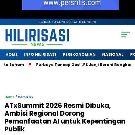
SCROLL TO CONTINUE WITH CONTENT
HOME
INFO HILIRISASI
PEREKONOMIAN
NASIONAL
PO
Saham
Purbaya Tancap Gas! LPS Janji Berani Bongkar Krisis 
/
Home
Pers Rilis
ATxSummit 2026 Resmi Dibuka,
Ambisi Regional Dorong
Pemanfaatan AI untuk Kepentingan
Publik