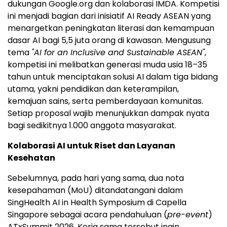
dukungan Google.org dan kolaborasi IMDA. Kompetisi
ini menjadi bagian dari inisiatif AI Ready ASEAN yang
menargetkan peningkatan literasi dan kemampuan
dasar AI bagi 5,5 juta orang di kawasan. Mengusung
tema
"AI for an Inclusive and Sustainable ASEAN"
,
kompetisi ini melibatkan generasi muda usia 18–35
tahun untuk menciptakan solusi AI dalam tiga bidang
utama, yakni pendidikan dan keterampilan,
kemajuan sains, serta pemberdayaan komunitas.
Setiap proposal wajib menunjukkan dampak nyata
bagi sedikitnya 1.000 anggota masyarakat.
Kolaborasi AI untuk Riset dan Layanan
Kesehatan
Sebelumnya, pada hari yang sama, dua nota
kesepahaman (MoU) ditandatangani dalam
SingHealth AI in Health Symposium di Capella
Singapore sebagai acara pendahuluan (
pre-event
)
ATxSummit 2026. Kerja sama tersebut ingin