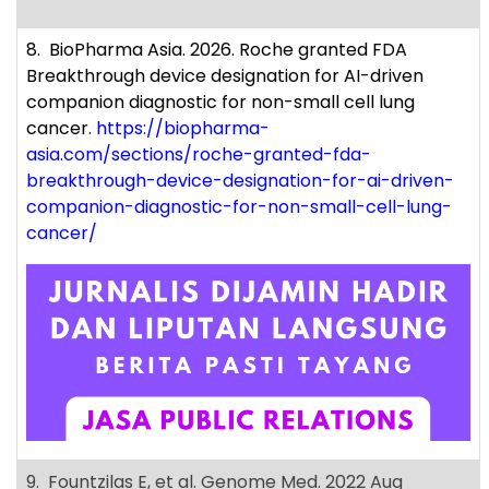
8. BioPharma Asia. 2026. Roche granted FDA
Breakthrough device designation for AI-driven
companion diagnostic for non-small cell lung
cancer.
https://biopharma-
asia.com/sections/roche-granted-fda-
breakthrough-device-designation-for-ai-driven-
companion-diagnostic-for-non-small-cell-lung-
cancer/
9. Fountzilas E, et al. Genome Med. 2022 Aug