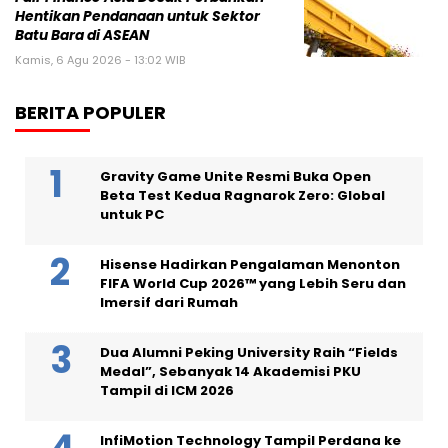
Hentikan Pendanaan untuk Sektor
Batu Bara di ASEAN
Kamis, 6 Agu 2026 - 13:02 WIB
BERITA POPULER
Gravity Game Unite Resmi Buka Open
Beta Test Kedua Ragnarok Zero: Global
untuk PC
Hisense Hadirkan Pengalaman Menonton
FIFA World Cup 2026™ yang Lebih Seru dan
Imersif dari Rumah
Dua Alumni Peking University Raih “Fields
Medal”, Sebanyak 14 Akademisi PKU
Tampil di ICM 2026
InfiMotion Technology Tampil Perdana ke