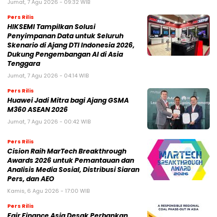
Jumat, 7 Agu 2026 - 09:32 WIB
Pers Rilis
HIKSEMI Tampilkan Solusi
Penyimpanan Data untuk Seluruh
Skenario di Ajang DTI Indonesia 2026,
Dukung Pengembangan AI di Asia
Tenggara
Jumat, 7 Agu 2026 - 04:14 WIB
Pers Rilis
Huawei Jadi Mitra bagi Ajang GSMA
M360 ASEAN 2026
Jumat, 7 Agu 2026 - 00:42 WIB
Pers Rilis
Cision Raih MarTech Breakthrough
Awards 2026 untuk Pemantauan dan
Analisis Media Sosial, Distribusi Siaran
Pers, dan AEO
Kamis, 6 Agu 2026 - 17:00 WIB
Pers Rilis
Fair Finance Asia Desak Perbankan