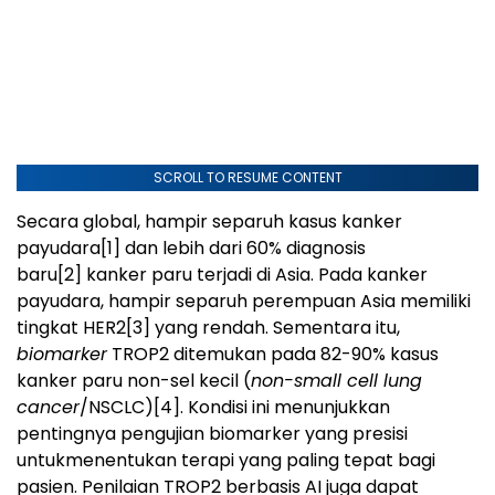
SCROLL TO RESUME CONTENT
Secara global, hampir separuh kasus kanker
payudara
[1]
dan lebih dari 60% diagnosis
baru
[2]
kanker paru terjadi di Asia. Pada kanker
payudara, hampir separuh perempuan Asia memiliki
tingkat HER2
[3]
yang rendah. Sementara itu,
biomarker
TROP2 ditemukan pada 82-90% kasus
kanker paru non-sel kecil (
non-small cell lung
cancer
/NSCLC)
[4]
. Kondisi ini menunjukkan
pentingnya pengujian biomarker yang presisi
untukmenentukan terapi yang paling tepat bagi
pasien. Penilaian TROP2 berbasis AI juga dapat