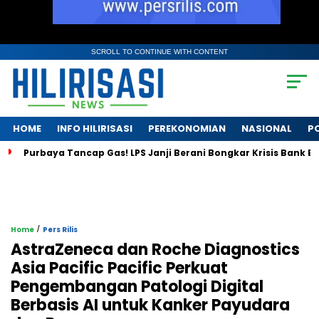
SCROLL TO CONTINUE WITH CONTENT
HOME
INFO HILIRISASI
PEREKONOMIAN
NASIONAL
PO
urbaya Tancap Gas! LPS Janji Berani Bongkar Krisis Bank BPR
/
Home
Pers Rilis
AstraZeneca dan Roche Diagnostics
Asia Pacific Pacific Perkuat
Pengembangan Patologi Digital
Berbasis AI untuk Kanker Payudara