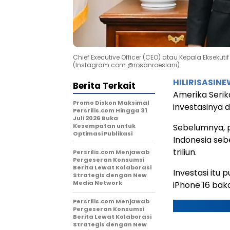
Chief Executive Officer (CEO) atau Kepala Eksekut
(Instagram.com @rosanroeslani)
HILIRISASIN
Berita Terkait
Amerika Serik
Promo Diskon Maksimal
investasinya 
Persrilis.com Hingga 31
Juli 2026 Buka
Kesempatan untuk
Sebelumnya, p
Optimasi Publikasi
Indonesia sebe
triliun.
Persrilis.com Menjawab
Pergeseran Konsumsi
Berita Lewat Kolaborasi
Investasi itu
Strategis dengan New
Media Network
iPhone 16 baka
Persrilis.com Menjawab
Pergeseran Konsumsi
Berita Lewat Kolaborasi
Strategis dengan New