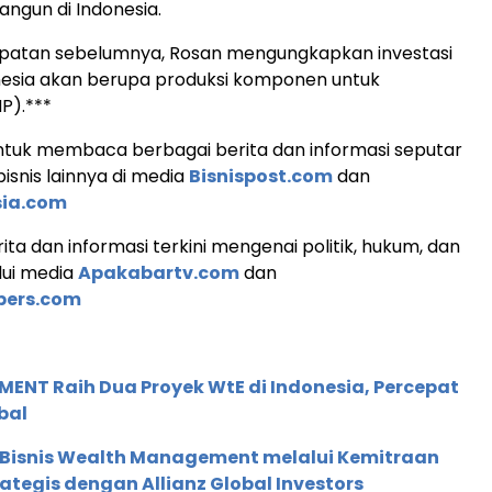
angun di Indonesia.
atan sebelumnya, Rosan mengungkapkan investasi
nesia akan berupa produksi komponen untuk
P).***
tuk membaca berbagai berita dan informasi seputar
isnis lainnya di media
Bisnispost.com
dan
sia.com
ita dan informasi terkini mengenai politik, hukum, dan
lui media
Apakabartv.com
dan
pers.com
ENT Raih Dua Proyek WtE di Indonesia, Percepat
bal
 Bisnis Wealth Management melalui Kemitraan
rategis dengan Allianz Global Investors