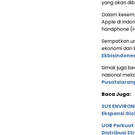
yang akan dib
Dalam kesemp
Apple di Indo
handphone (H
Sempatkan un
ekonomi dan b
Ekbisindone
Simak juga ber
nasional mela
Pusatsiaran
Baca Juga:
SUS ENVIRONM
Ekspansi Glo
UOB Perkuat
Distribusi St