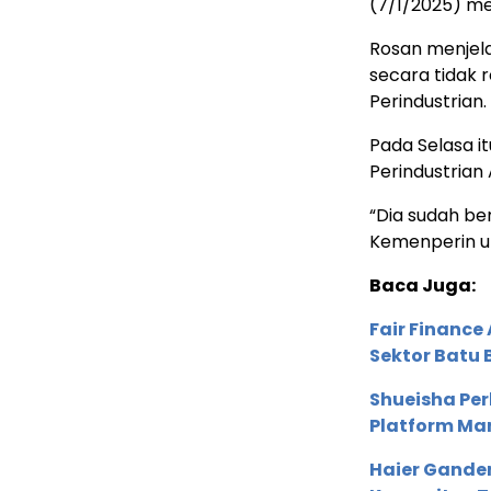
(7/1/2025) m
Rosan menjel
secara tidak 
Perindustrian.
Pada Selasa i
Perindustrian
“Dia sudah be
Kemenperin unt
Baca Juga:
Fair Financ
Sektor Batu 
Shueisha Pe
Platform Ma
Haier Ganden