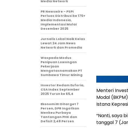
Media Network
PR Newswire – PSPI
Perluas Distribusi ke 175+
Media Indonesia,
Implementasi Mulai
Desember 2025
Jurnalis Lokal Naik Kelas
Lewat 24 Jam News
Network dan Promedia
Waspada Modus
Penipuan Lowongan
Pekerjaan
Mengatasnamakan PT
Sumbawa Timur Mining
Investor Redam Euforia,
CSA Index September
Menteri Inves
2025 Turun ke 65,4
Modal (BKPM) 
Istana Kepres
Ekonomi RI Ditarget 7
Persen, DPR Ingatkan
Menkeu Purbaya
“Nanti, saya 
Tantangan PHK dan
Defisit 2,48 Persen
tanggal 7 (Jan