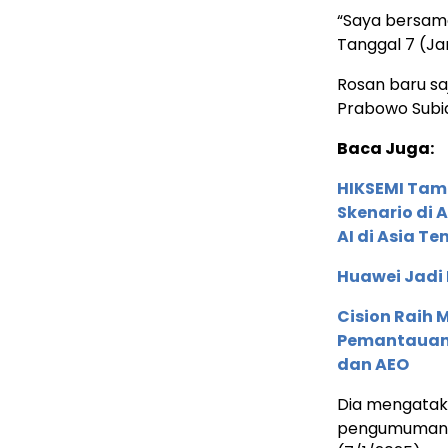
“Saya bersama
Tanggal 7 (Jan
Rosan baru sa
Prabowo Subia
Baca Juga:
HIKSEMI Tam
Skenario di
AI di Asia T
Huawei Jadi
Cision Raih
Pemantauan d
dan AEO
Dia mengataka
pengumuman re