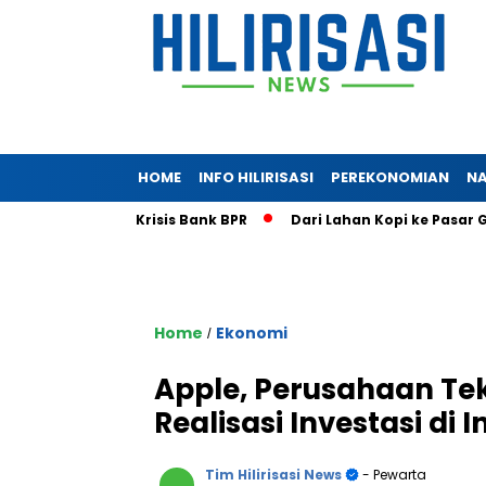
HOME
INFO HILIRISASI
PEREKONOMIAN
NA
i Bongkar Krisis Bank BPR
Dari Lahan Kopi ke Pasar Global: 
Home
Ekonomi
/
Apple, Perusahaan Te
Realisasi Investasi d
Tim Hilirisasi News
- Pewarta