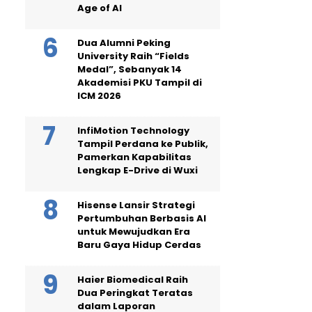
Age of AI
Dua Alumni Peking
University Raih “Fields
Medal”, Sebanyak 14
Akademisi PKU Tampil di
ICM 2026
InfiMotion Technology
Tampil Perdana ke Publik,
Pamerkan Kapabilitas
Lengkap E-Drive di Wuxi
Hisense Lansir Strategi
Pertumbuhan Berbasis AI
untuk Mewujudkan Era
Baru Gaya Hidup Cerdas
Haier Biomedical Raih
Dua Peringkat Teratas
dalam Laporan