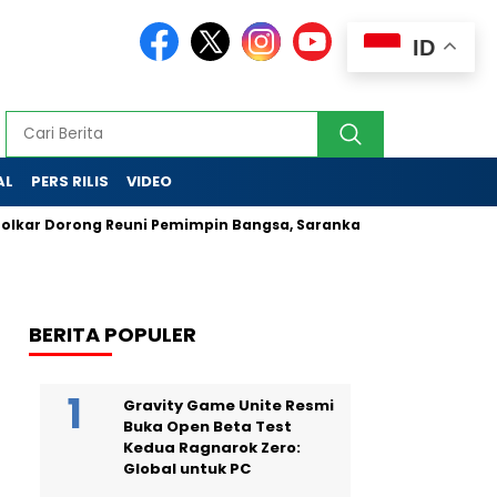
ID
AL
PERS RILIS
VIDEO
Dorong Reuni Pemimpin Bangsa, Sarankan Diplomasi Nasi Goreng
BERITA POPULER
Gravity Game Unite Resmi
Buka Open Beta Test
Kedua Ragnarok Zero:
Global untuk PC