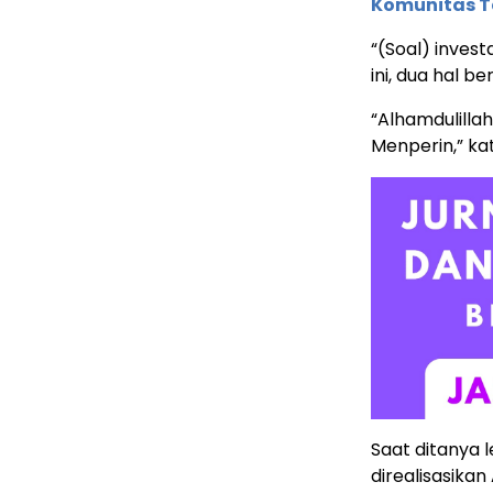
Komunitas T
“(Soal) invest
ini, dua hal be
“Alhamdulilla
Menperin,” ka
Saat ditanya le
direalisasika