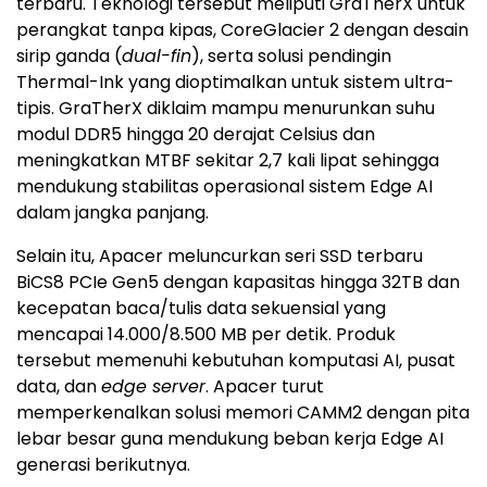
terbaru. Teknologi tersebut meliputi GraTherX untuk
perangkat tanpa kipas, CoreGlacier 2 dengan desain
sirip ganda (
dual-fin
), serta solusi pendingin
Thermal-Ink yang dioptimalkan untuk sistem ultra-
tipis. GraTherX diklaim mampu menurunkan suhu
modul DDR5 hingga 20 derajat Celsius dan
meningkatkan MTBF sekitar 2,7 kali lipat sehingga
mendukung stabilitas operasional sistem Edge AI
dalam jangka panjang.
Selain itu, Apacer meluncurkan seri SSD terbaru
BiCS8 PCIe Gen5 dengan kapasitas hingga 32TB dan
kecepatan baca/tulis data sekuensial yang
mencapai 14.000/8.500 MB per detik. Produk
tersebut memenuhi kebutuhan komputasi AI, pusat
data, dan
edge server
. Apacer turut
memperkenalkan solusi memori CAMM2 dengan pita
lebar besar guna mendukung beban kerja Edge AI
generasi berikutnya.