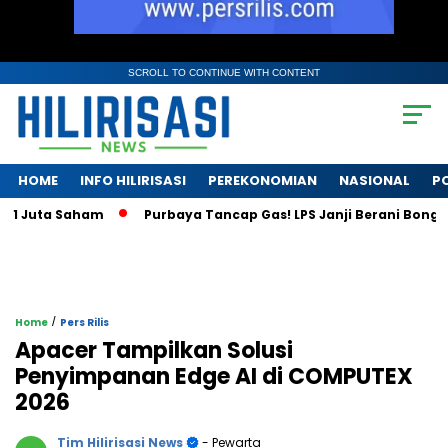
SCROLL TO CONTINUE WITH CONTENT
HOME
INFO HILIRISASI
PEREKONOMIAN
NASIONAL
PO
Juta Saham
Purbaya Tancap Gas! LPS Janji Berani Bongkar Kr
/
Home
Pers Rilis
Apacer Tampilkan Solusi
Penyimpanan Edge AI di COMPUTEX
2026
Tim Hilirisasi News
- Pewarta