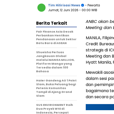
Tim Hilirisasi News
- Pewarta
Jumat, 12 Juni 2026
- 00:00 WIB
ANBC akan ber
Berita Terkait
Meeting dan 
Fair Finance Asia Desak
Perbankan Hentikan
MANILA, Filipin
Pendanaan untuk Sektor
Batu Bara di ASEAN
Credit Bureau
strategis di 
Shueisha Perluas
Meeting dan B
Jangkauan Global
melalui MANGA MILLION,
Hyatt Manila, F
Platform Manga yang
Tersedia dalam 100
Bahasa
Mewakili asosi
dalam sesi pa
Haier Gandeng AO 1 Point
dan pemimpin 
Slam, Buka Peluang bagi
Petenis Komunitas
bagaimana te
Tampil di Ajang Grand
Slam
dan secara po
SUS ENVIRONMENT Raih
Dua Proyek WtE di
Indonesia, Percepat