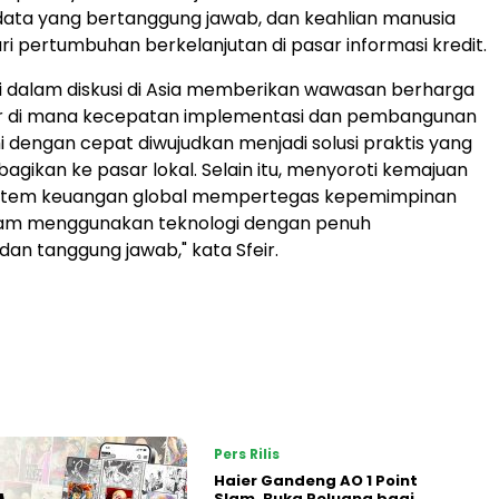
ata yang bertanggung jawab, dan keahlian manusia
ari pertumbuhan berkelanjutan di pasar informasi kredit.
si dalam diskusi di Asia memberikan wawasan berharga
r di mana kecepatan implementasi dan pembangunan
i dengan cepat diwujudkan menjadi solusi praktis yang
agikan ke pasar lokal. Selain itu, menyoroti kemajuan
osistem keuangan global mempertegas kepemimpinan
alam menggunakan teknologi dengan penuh
an tanggung jawab," kata Sfeir.
Pers Rilis
Haier Gandeng AO 1 Point
Slam, Buka Peluang bagi