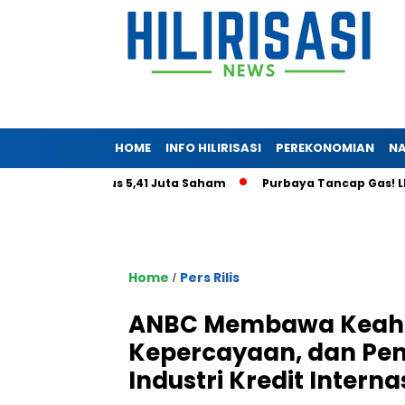
HOME
INFO HILIRISASI
PEREKONOMIAN
NA
ratoga Tembus 5,41 Juta Saham
Purbaya Tancap Gas! LPS Jan
Home
Pers Rilis
/
ANBC Membawa Keahlia
Kepercayaan, dan Pen
Industri Kredit Internas