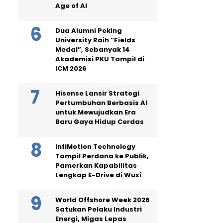
Age of AI
Dua Alumni Peking
University Raih “Fields
Medal”, Sebanyak 14
Akademisi PKU Tampil di
ICM 2026
Hisense Lansir Strategi
Pertumbuhan Berbasis AI
untuk Mewujudkan Era
Baru Gaya Hidup Cerdas
InfiMotion Technology
Tampil Perdana ke Publik,
Pamerkan Kapabilitas
Lengkap E-Drive di Wuxi
World Offshore Week 2026
Satukan Pelaku Industri
Energi, Migas Lepas