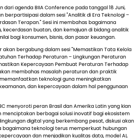
n dari agenda BIIA Conference pada tanggal 18 Juni,
 berpartisipasi dalam sesi "Analitik di Era Teknologi –
erdasan Terapan." Sesi ini membahas bagaimana
u, kecerdasan buatan, dan kemajuan di bidang analitik
ilai bagi konsumen, bisnis, dan pasar keuangan.
r akan bergabung dalam sesi "Memastikan Tata Kelola
atuhan Terhadap Peraturan – Lingkungan Peraturan
astikan Kepercayaan Pembuat Peraturan Terhadap
ni akan membahas masalah peraturan dan praktik
k memanfaatkan teknologi guna meningkatkan
, keamanan, dan kepercayaan dalam hal penggunaan
NBC menyoroti peran Brasil dan Amerika Latin yang kian
 menciptakan berbagai solusi inovatif bagi ekosistem
 lingkungan digital yang berkembang pesat, diskusi akan
a bagaimana teknologi terus memperkuat hubungan
epercayaan dan menjadikan kualitas data, model AI,