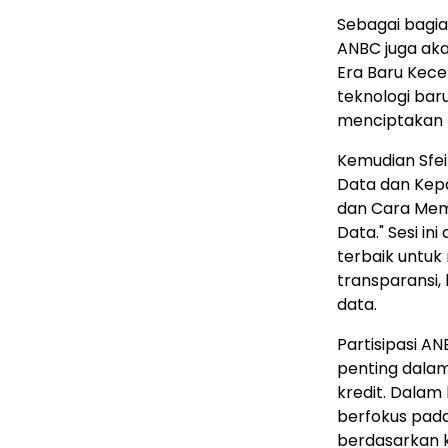
Sebagai bagia
ANBC juga akan
Era Baru Kec
teknologi bar
menciptakan n
Kemudian Sfei
Data dan Kep
dan Cara Mem
Data." Sesi i
terbaik untu
transparansi
data.
Partisipasi A
penting dalam
kredit. Dalam
berfokus pad
berdasarkan k