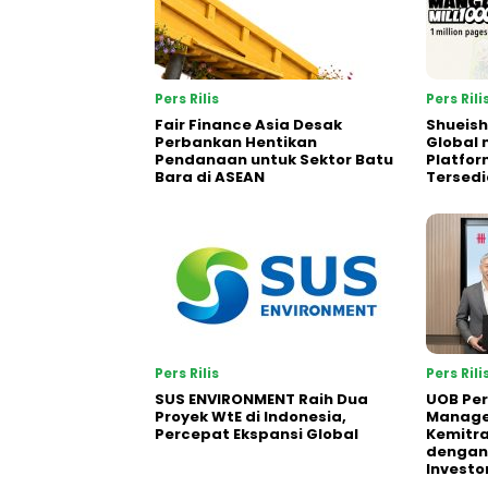
Pers Rilis
Pers Rili
Fair Finance Asia Desak
Shueish
Perbankan Hentikan
Global 
Pendanaan untuk Sektor Batu
Platfo
Bara di ASEAN
Tersedi
Pers Rilis
Pers Rili
SUS ENVIRONMENT Raih Dua
UOB Per
Proyek WtE di Indonesia,
Manage
Percepat Ekspansi Global
Kemitra
dengan 
Investo