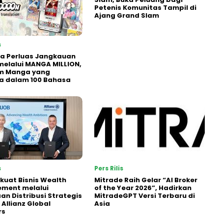
Petenis Komunitas Tampil di
Ajang Grand Slam
s
a Perluas Jangkauan
melalui MANGA MILLION,
rm Manga yang
a dalam 100 Bahasa
s
Pers Rilis
kuat Bisnis Wealth
Mitrade Raih Gelar “AI Broker
ment melalui
of the Year 2026”, Hadirkan
an Distribusi Strategis
MitradeGPT Versi Terbaru di
Allianz Global
Asia
rs