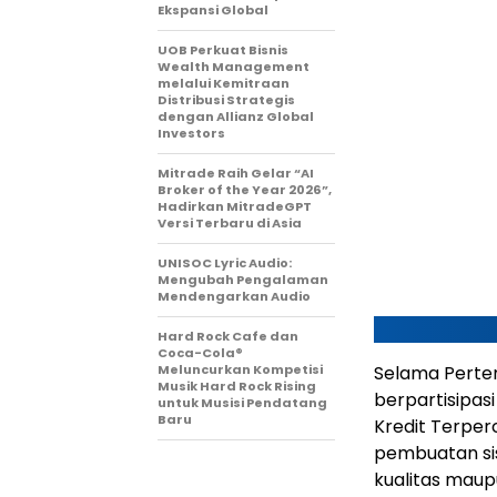
Ekspansi Global
UOB Perkuat Bisnis
Wealth Management
melalui Kemitraan
Distribusi Strategis
dengan Allianz Global
Investors
Mitrade Raih Gelar “AI
Broker of the Year 2026”,
Hadirkan MitradeGPT
Versi Terbaru di Asia
UNISOC Lyric Audio:
Mengubah Pengalaman
Mendengarkan Audio
Hard Rock Cafe dan
Coca-Cola®
Meluncurkan Kompetisi
Selama Pertem
Musik Hard Rock Rising
berpartisipas
untuk Musisi Pendatang
Baru
Kredit Terper
pembuatan si
kualitas maup