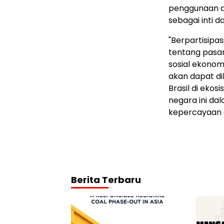
penggunaan d
sebagai inti d
"Berpartisipa
tentang pasa
sosial ekonom
akan dapat dib
Brasil di ek
negara ini d
kepercayaan d
Berita Terbaru