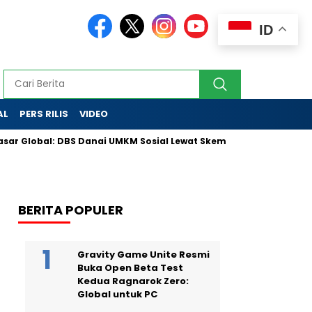
ID
AL
PERS RILIS
VIDEO
Global: DBS Danai UMKM Sosial Lewat Skema Inovatif
Partai 
BERITA POPULER
Gravity Game Unite Resmi
Buka Open Beta Test
Kedua Ragnarok Zero:
Global untuk PC